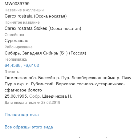
MW0039799
Название в коллекции
Carex rostrata (Осока носатая)
Принятое название
Carex rostrata Stokes (Осока носатая)
Семейство
Cyperaceae
Районирование
Сибирь, Западная Сибирь (S1) (Россия)
Геопривязка
64,4588, 76,6102
Этикетка
Тюменская обл. Бассейн р. Пур. Левобережная пойма р. Пяку-
Пур в окр. п. Губкинский. Верховое сосново-кустарничково-
сфагновое болото
25.08.1995.
Собр.
Шведчикова Н.
Дата ввода этикетки
28.03.2019
Полная карточка
Все образцы этого вида