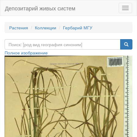
Депозитарий живых систем
Навиг
Растения
Коллекции
Гербарий МГУ
Полное изображение