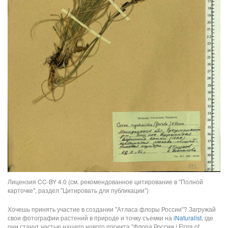
Лицензия CC-BY 4.0 (см. рекомендованное цитирование в "Полной
карточке", раздел "Цитировать для публикации")
Хочешь принять участие в создании "Атласа флоры России"? Загружай
свои фотографии растений в природе и точку съемки на
iNaturalist
, где
они станут частью нашего нового проекта "Флора России | Flora of