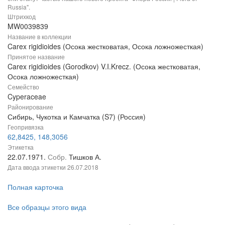
Russia".
Штрихкод
MW0039839
Название в коллекции
Carex rigidioides (Осока жестковатая, Осока ложножесткая)
Принятое название
Carex rigidioides (Gorodkov) V.I.Krecz. (Осока жестковатая,
Осока ложножесткая)
Семейство
Cyperaceae
Районирование
Сибирь, Чукотка и Камчатка (S7) (Россия)
Геопривязка
62,8425, 148,3056
Этикетка
22.07.1971.
Собр.
Тишков А.
Дата ввода этикетки
26.07.2018
Полная карточка
Все образцы этого вида