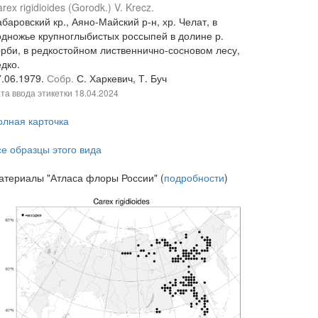
rex rigidioides (Gorodk.) V. Krecz.
баровский кр., Аяно-Майский р-н, хр. Челат, в
одножье крупноглыбистых россыпей в долине р.
орби, в редкостойном лиственнично-сосновом лесу,
дко.
7.06.1979.
Собр.
С. Харкевич, Т. Буч
та ввода этикетки
18.04.2024
олная карточка
се образцы этого вида
атериалы "Атласа флоры России" (
подробности
)