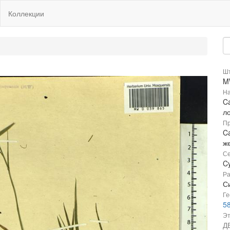
Коллекции
Шт
M
На
Ca
л
Пр
Ca
ж
Се
C
Ра
Си
Ге
5
Эт
Д