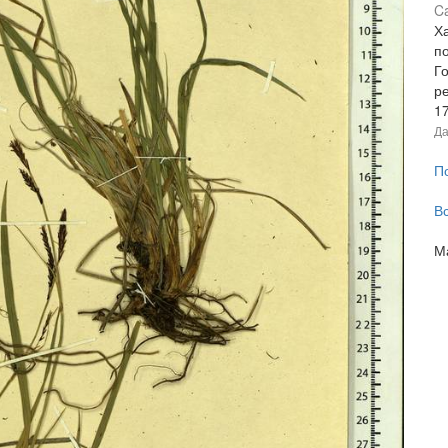
Ca
Ха
п
Г
ре
1
Да
П
В
М