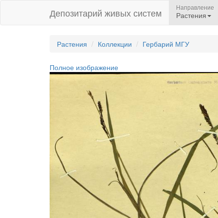
Направление
Депозитарий живых систем
Растения
Растения
Коллекции
Гербарий МГУ
Полное изображение