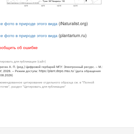
се фото в природе этого вида
(iNaturalist.org)
се фото в природе этого вида
(plantarium.ru)
ообщить об ошибке
тировать для публикации (сайт)
регин А. П. (ред.) Цифровой гербарий МГУ: Электронный ресурс. – М.:
У, 2026. – Режим доступа: https://plant.depo.msu.ru/ (дата обращения
.08.2026)
комендованное цитирование отдельного образца см. в "Полной
рточке", раздел "Цитировать для публикации"