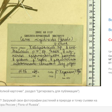
В
В
С
Ци
Се
МГ
07
Ре
ка
олной карточке", раздел "Цитировать для публикации")
? Загружай свои фотографии растений в природе и точку съемки на
ра России | Flora of Russia".