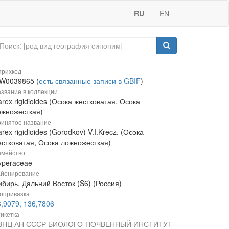
RU
EN
рихкод
W0039865 (
есть связанные записи в GBIF
)
звание в коллекции
rex rigidioides (Осока жестковатая, Осока
ожножесткая)
инятое название
rex rigidioides (Gorodkov) V.I.Krecz. (Осока
естковатая, Осока ложножесткая)
мейство
yperaceae
йонирование
бирь, Дальний Восток (S6) (Россия)
опривязка
8,9079, 136,7806
икетка
ВНЦ АН СССР БИОЛОГО-ПОЧВЕННЫЙ ИНСТИТУТ