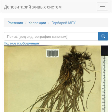
Депозитарий живых систем
Навиг
Растения
Коллекции
Гербарий МГУ
Полное изображение