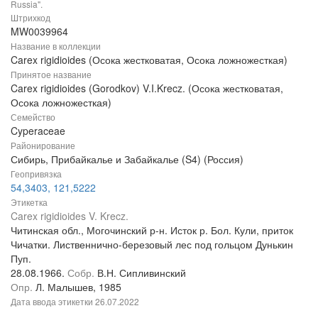
Russia".
Штрихкод
MW0039964
Название в коллекции
Carex rigidioides (Осока жестковатая, Осока ложножесткая)
Принятое название
Carex rigidioides (Gorodkov) V.I.Krecz. (Осока жестковатая,
Осока ложножесткая)
Семейство
Cyperaceae
Районирование
Сибирь, Прибайкалье и Забайкалье (S4) (Россия)
Геопривязка
54,3403, 121,5222
Этикетка
Carex rigidioides V. Krecz.
Читинская обл., Могочинский р-н. Исток р. Бол. Кули, приток
Чичатки. Лиственнично-березовый лес под гольцом Дунькин
Пуп.
28.08.1966.
Собр.
В.Н. Сипливинский
Опр.
Л. Малышев, 1985
Дата ввода этикетки
26.07.2022