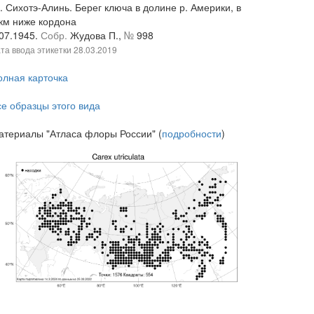
. Сихотэ-Алинь. Берег ключа в долине р. Америки, в
 км ниже кордона
.07.1945.
Собр.
Жудова П.,
№
998
та ввода этикетки
28.03.2019
олная карточка
се образцы этого вида
атериалы "Атласа флоры России" (
подробности
)