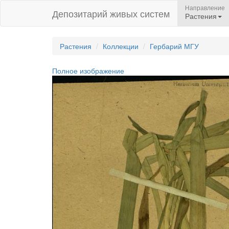
Направление
Депозитарий живых систем
Растения
Растения
Коллекции
Гербарий МГУ
Полное изображение