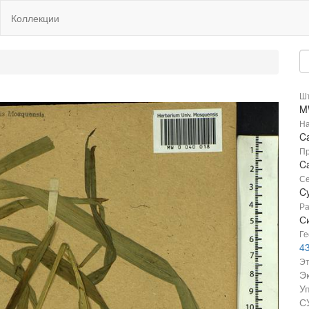
Коллекции
Шт
M
На
C
Пр
Ca
Се
C
Ра
Си
Ге
4
Эт
Э
У
С