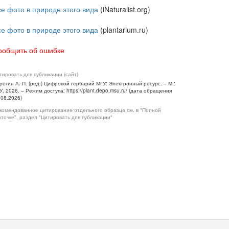
се фото в природе этого вида
(iNaturalist.org)
се фото в природе этого вида
(plantarium.ru)
ообщить об ошибке
тировать для публикации (сайт)
регин А. П. (ред.) Цифровой гербарий МГУ: Электронный ресурс. – М.:
У, 2026. – Режим доступа: https://plant.depo.msu.ru/ (дата обращения
.08.2026)
комендованное цитирование отдельного образца см. в "Полной
рточке", раздел "Цитировать для публикации"