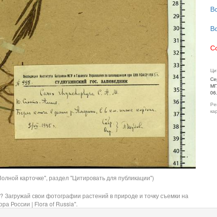
В
В
С
Ци
Се
МГ
06
Ре
ка
олной карточке", раздел "Цитировать для публикации")
? Загружай свои фотографии растений в природе и точку съемки на
ра России | Flora of Russia".