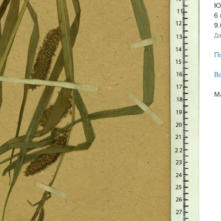
Ю
6
9
Да
П
В
М