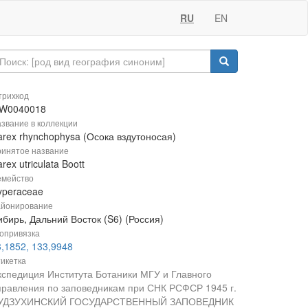
RU
EN
рихкод
W0040018
звание в коллекции
arex rhynchophysa (Осока вздутоносая)
инятое название
rex utriculata Boott
мейство
yperaceae
йонирование
бирь, Дальний Восток (S6) (Россия)
опривязка
3,1852, 133,9948
икетка
кспедиция Института Ботаники МГУ и Главного
правления по заповедникам при СНК РСФСР 1945 г.
УДЗУХИНСКИЙ ГОСУДАРСТВЕННЫЙ ЗАПОВЕДНИК