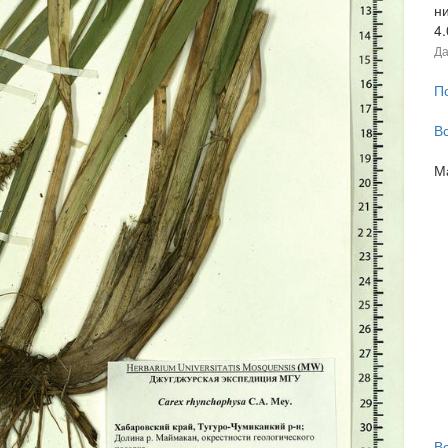
н
4
Да
П
В
М
В