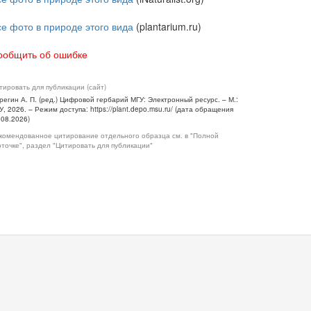
се фото в природе этого вида
(plantarium.ru)
ообщить об ошибке
тировать для публикации (сайт)
регин А. П. (ред.) Цифровой гербарий МГУ: Электронный ресурс. – М.:
У, 2026. – Режим доступа: https://plant.depo.msu.ru/ (дата обращения
.08.2026)
комендованное цитирование отдельного образца см. в "Полной
рточке", раздел "Цитировать для публикации"