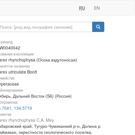
RU
EN
рихкод
W0040042
звание в коллекции
arex rhynchophysa (Осока вздутоносая)
инятое название
rex utriculata Boott
мейство
yperaceae
йонирование
бирь, Дальний Восток (S6) (Россия)
опривязка
5,7041, 134,5719
икетка
rex rhynchophysa C.A. Mey.
абаровский край, Тугуро-Чумиканкий р-н, Долина р.
аймакан, окрестности геологического поселка,