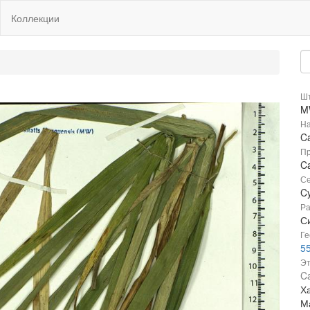
Коллекции
Шт
M
На
C
Пр
Ca
Се
C
Ра
Си
Ге
5
Эт
Ca
Х
М