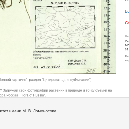
В
С
Ци
Се
МГ
08
Ре
ка
олной карточке", раздел "Цитировать для публикации")
? Загружай свои фотографии растений в природе и точку съемки на
ра России | Flora of Russia".
итет имени М. В. Ломоносова