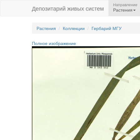
Направление
Депозитарий живых систем
Растения
Растения
Коллекции
Гербарий МГУ
Полное изображение