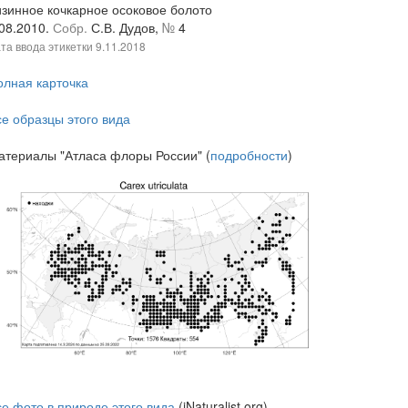
изинное кочкарное осоковое болото
.08.2010.
Собр.
С.В. Дудов,
№
4
та ввода этикетки
9.11.2018
олная карточка
се образцы этого вида
атериалы "Атласа флоры России" (
подробности
)
се фото в природе этого вида
(iNaturalist.org)