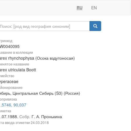
RU
EN
рихкод
W0040095
звание в коллекции
arex rhynchophysa (Осока вздутоносая)
инятое название
rex utriculata Boott
мейство
yperaceae
йонирование
ибирь, Центральная Сибирь (S3) (Россия)
опривязка
,5746, 90,037
икетка
1.07.1988.
Собр.
Г. А. Пронькина
та ввода этикетки
24.03.2018