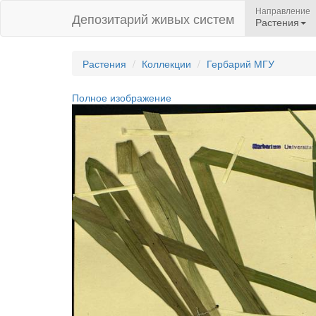
Направление
Депозитарий живых систем
Растения
Растения
Коллекции
Гербарий МГУ
Полное изображение