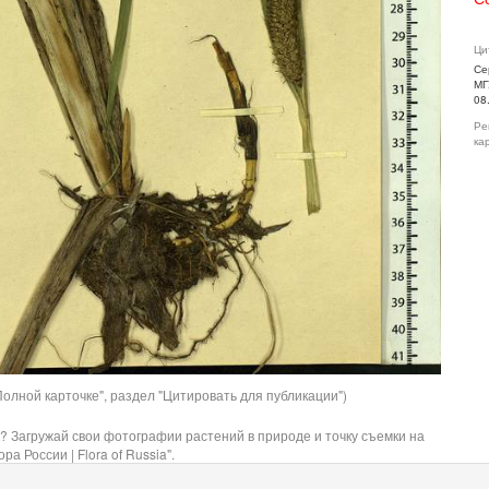
Ци
Се
МГ
08
Ре
ка
олной карточке", раздел "Цитировать для публикации")
? Загружай свои фотографии растений в природе и точку съемки на
ра России | Flora of Russia".