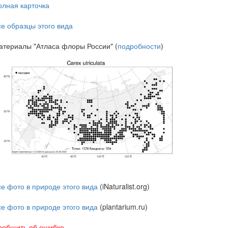
олная карточка
се образцы этого вида
атериалы "Атласа флоры России" (
подробности
)
се фото в природе этого вида
(iNaturalist.org)
се фото в природе этого вида
(plantarium.ru)
ообщить об ошибке