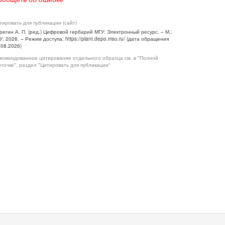
тировать для публикации (сайт)
регин А. П. (ред.) Цифровой гербарий МГУ: Электронный ресурс. – М.:
У, 2026. – Режим доступа: https://plant.depo.msu.ru/ (дата обращения
.08.2026)
комендованное цитирование отдельного образца см. в "Полной
рточке", раздел "Цитировать для публикации"