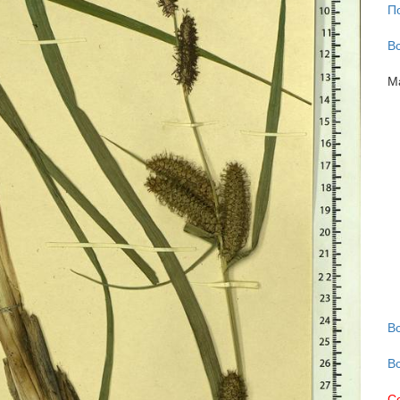
П
В
М
В
В
С