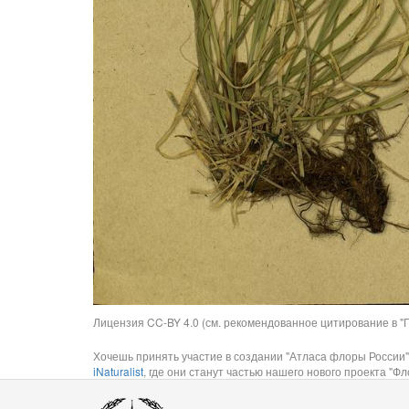
Лицензия CC-BY 4.0 (см. рекомендованное цитирование в "П
Хочешь принять участие в создании "Атласа флоры России"
iNaturalist
, где они станут частью нашего нового проекта "Фло