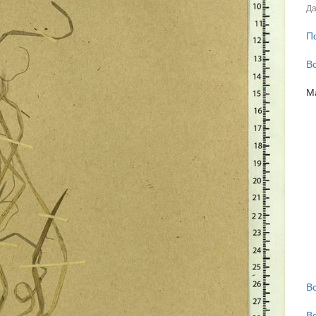
Да
П
В
М
В
В