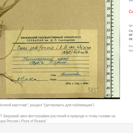
С
Ци
Се
МГ
08
Ре
ка
олной карточке", раздел "Цитировать для публикации")
? Загружай свои фотографии растений в природе и точку съемки на
ра России | Flora of Russia".