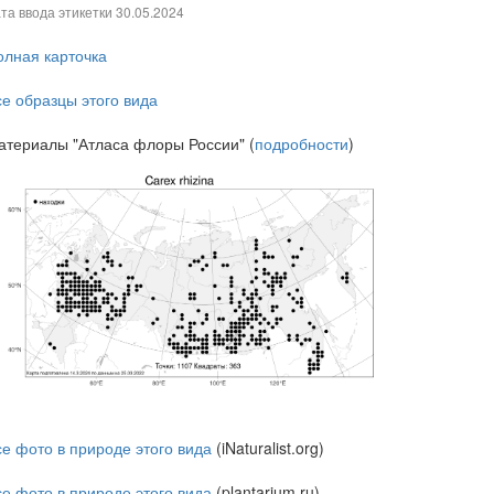
та ввода этикетки
30.05.2024
олная карточка
се образцы этого вида
атериалы "Атласа флоры России" (
подробности
)
се фото в природе этого вида
(iNaturalist.org)
се фото в природе этого вида
(plantarium.ru)