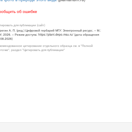
ообщить об ошибке
тировать для публикации (сайт)
регин А. П. (ред.) Цифровой гербарий МГУ: Электронный ресурс. – М.:
У, 2026. – Режим доступа: https://plant.depo.msu.ru/ (дата обращения
.08.2026)
комендованное цитирование отдельного образца см. в "Полной
рточке", раздел "Цитировать для публикации"