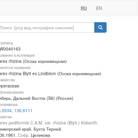
RU
EN
рихкод
W0040163
звание в коллекции
rex rhizina (Осока корневищная)
инятое название
rex rhizina Blytt ex Lindblom (Осока корневищная)
мейство
yperaceae
йонирование
бирь, Дальний Восток (S6) (Россия)
опривязка
5,0534, 136,6111
икетка
rex pediformis C.A.M. var. rhizina (Blytt.) Kükenth.
риморский край. Бухта Терней.
.06.1961.
Собр.
Целикова