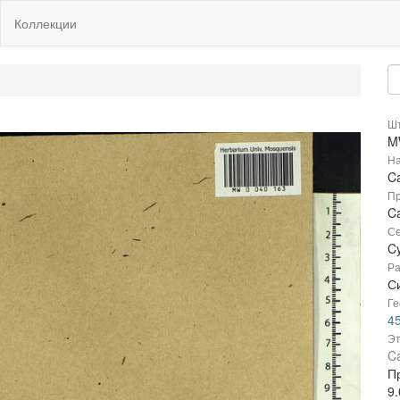
Коллекции
Шт
M
На
Ca
Пр
Ca
Се
C
Ра
Си
Ге
4
Эт
Ca
П
9