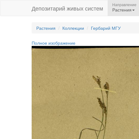
Направление
Депозитарий живых систем
Растения
Растения
Коллекции
Гербарий МГУ
Полное изображение