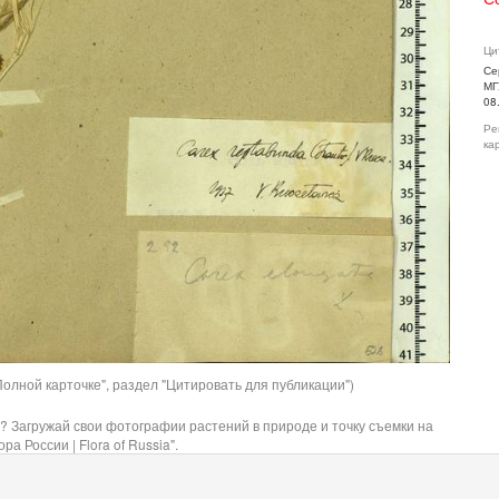
Ци
Се
МГ
08
Ре
ка
олной карточке", раздел "Цитировать для публикации")
? Загружай свои фотографии растений в природе и точку съемки на
ра России | Flora of Russia".