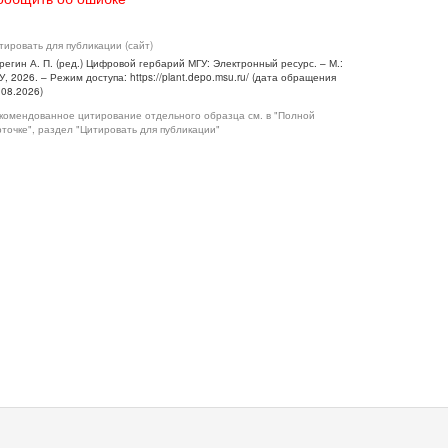
тировать для публикации (сайт)
регин А. П. (ред.) Цифровой гербарий МГУ: Электронный ресурс. – М.:
У, 2026. – Режим доступа: https://plant.depo.msu.ru/ (дата обращения
.08.2026)
комендованное цитирование отдельного образца см. в "Полной
рточке", раздел "Цитировать для публикации"