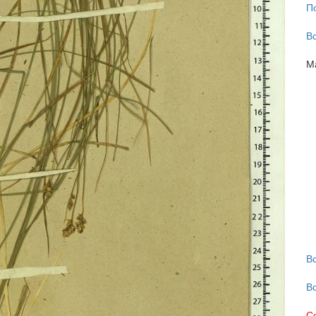
П
В
М
В
В
С