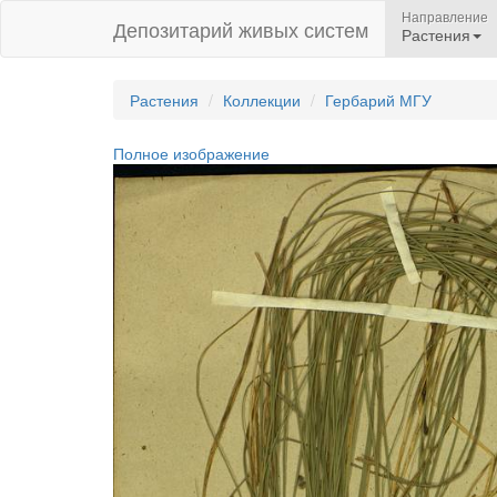
Направление
Депозитарий живых систем
Растения
Растения
Коллекции
Гербарий МГУ
Полное изображение