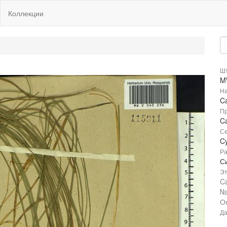
Коллекции
Шт
M
На
C
Пр
Ca
Се
C
Ра
С
Эт
Ca
О
Да