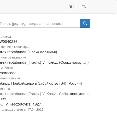
RU
EN
рихкод
W0040236
звание в коллекции
arex reptabunda (Осока ползучая)
инятое название
rex reptabunda (Trautv.) V.I.Krecz. (Осока ползучая)
мейство
yperaceae
йонирование
ибирь, Прибайкалье и Забайкалье (S4) (Россия)
икетка
rex reptabunda (Trautv.) V. Krecz.
.
Собр.
anonymous,
№
252
пр.
V. Kreczetovicz, 1927
та ввода этикетки
17.04.2025