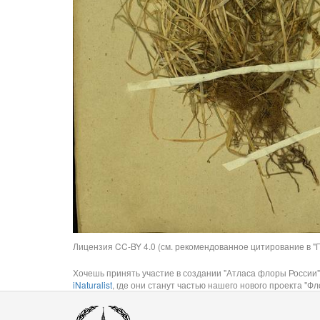
Лицензия CC-BY 4.0 (см. рекомендованное цитирование в "П
Хочешь принять участие в создании "Атласа флоры России"
iNaturalist
, где они станут частью нашего нового проекта "Фло