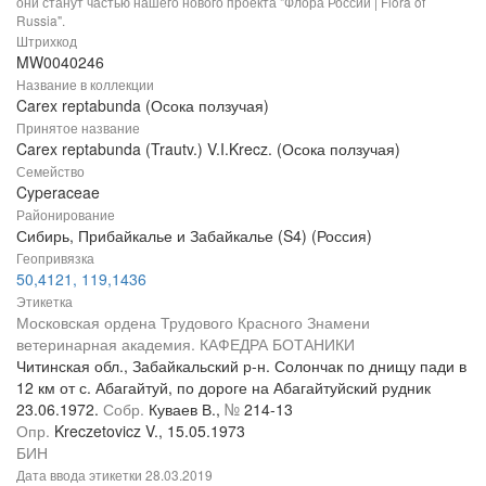
они станут частью нашего нового проекта "Флора России | Flora of
Russia".
Штрихкод
MW0040246
Название в коллекции
Carex reptabunda (Осока ползучая)
Принятое название
Carex reptabunda (Trautv.) V.I.Krecz. (Осока ползучая)
Семейство
Cyperaceae
Районирование
Сибирь, Прибайкалье и Забайкалье (S4) (Россия)
Геопривязка
50,4121, 119,1436
Этикетка
Московская ордена Трудового Красного Знамени
ветеринарная академия. КАФЕДРА БОТАНИКИ
Читинская обл., Забайкальский р-н. Солончак по днищу пади в
12 км от с. Абагайтуй, по дороге на Абагайтуйский рудник
23.06.1972.
Собр.
Куваев В.,
№
214-13
Опр.
Kreczetovicz V., 15.05.1973
БИН
Дата ввода этикетки
28.03.2019