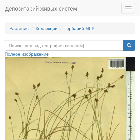
Депозитарий живых систем
Навиг
Растения
Коллекции
Гербарий МГУ
Полное изображение