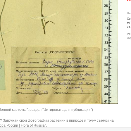
Ци
Се
МГ
06
Ре
ка
олной карточке", раздел "Цитировать для публикации")
? Загружай свои фотографии растений в природе и точку съемки на
ра России | Flora of Russia".