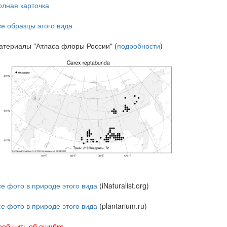
олная карточка
се образцы этого вида
атериалы "Атласа флоры России" (
подробности
)
се фото в природе этого вида
(iNaturalist.org)
се фото в природе этого вида
(plantarium.ru)
ообщить об ошибке