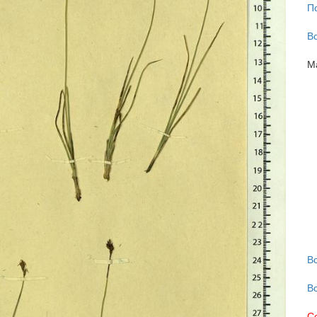
П
В
М
В
В
С