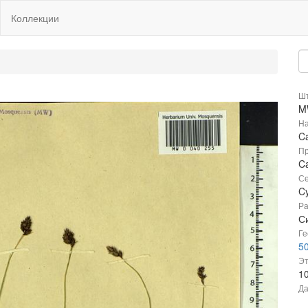
Коллекции
Шт
M
На
C
Пр
Ca
Се
C
Ра
С
Ге
50
Эт
1
Да