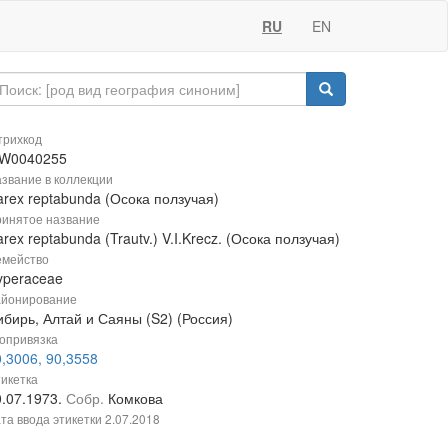
RU
EN
рихкод
W0040255
звание в коллекции
arex reptabunda (Осока ползучая)
инятое название
rex reptabunda (Trautv.) V.I.Krecz. (Осока ползучая)
мейство
yperaceae
йонирование
ибирь, Алтай и Саяны (S2) (Россия)
опривязка
,3006, 90,3558
икетка
0.07.1973.
Собр.
Комкова
та ввода этикетки
2.07.2018