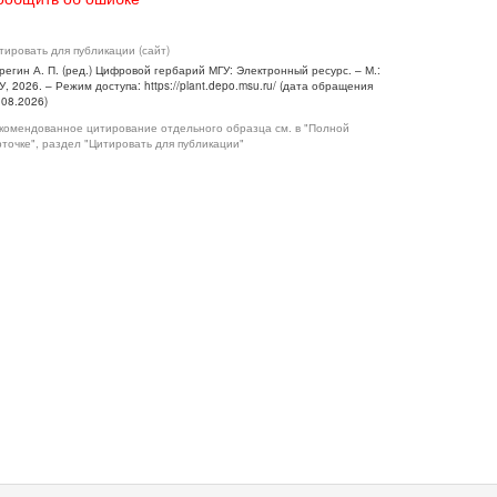
тировать для публикации (сайт)
регин А. П. (ред.) Цифровой гербарий МГУ: Электронный ресурс. – М.:
У, 2026. – Режим доступа: https://plant.depo.msu.ru/ (дата обращения
.08.2026)
комендованное цитирование отдельного образца см. в "Полной
рточке", раздел "Цитировать для публикации"