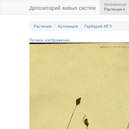
Направление
Депозитарий живых систем
Растения
Растения
Коллекции
Гербарий МГУ
Полное изображение