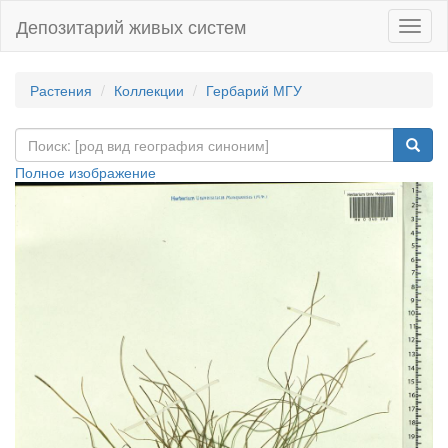
Депозитарий живых систем
Навиг
Растения
Коллекции
Гербарий МГУ
Полное изображение