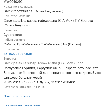
MW0040292
Название в коллекции
Carex redowskiana (Осока Редовского)
Принятое название
Carex parallela subsp. redowskiana (C.A.Mey.) T.V.Egorova
(Осока Редовского)
Семейство
Cyperaceae
Районирование
Сибирь, Прибайкалье и Забайкалье (S4) (Россия)
Геопривязка
53,4027, 109,0535
Этикетка
Carex paralella subsp. redowskiana (C.A. Mey.) Egor.
Республика Бурятия, Баргузинский р-н, окрестности пос. Усть-
Баргузин, заболоченный лиственнично-сосново-кедровый лес
шикшево-багульниковый
23.05.2011.
Собр.
С.В. Дудов,
№
2011-Bur-061
Дата ввода этикетки
9.11.2018
Полная карточка
Все образцы этого вида