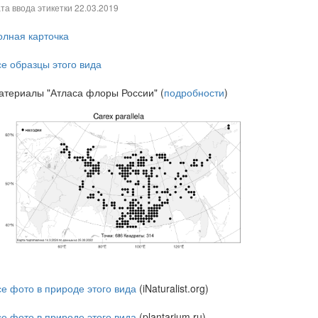
та ввода этикетки
22.03.2019
олная карточка
се образцы этого вида
атериалы "Атласа флоры России" (
подробности
)
се фото в природе этого вида
(iNaturalist.org)
се фото в природе этого вида
(plantarium.ru)