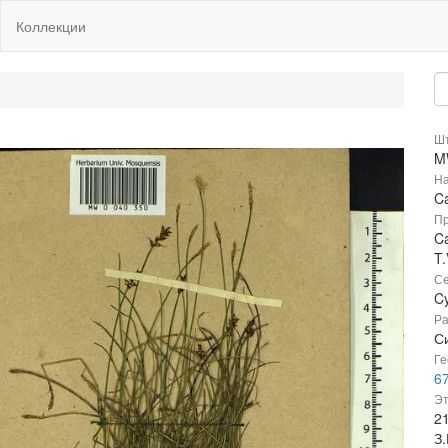
Коллекции
Шт
M
На
C
Пр
Ca
T.
Се
C
Ра
С
Ге
67
Эт
2
З