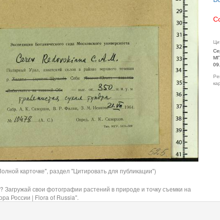
С
Ци
Се
МГ
09
Ре
ка
олной карточке", раздел "Цитировать для публикации")
? Загружай свои фотографии растений в природе и точку съемки на
ра России | Flora of Russia".