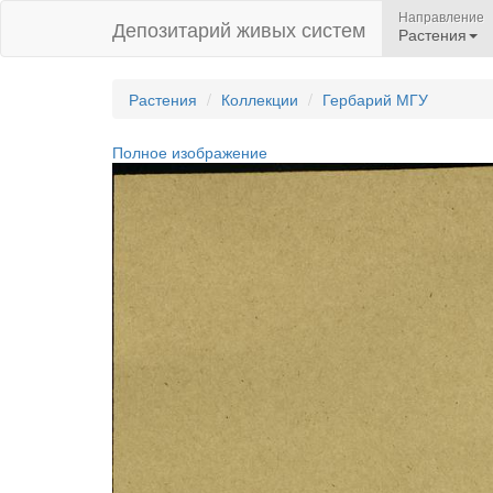
Направление
Депозитарий живых систем
Растения
Растения
Коллекции
Гербарий МГУ
Полное изображение