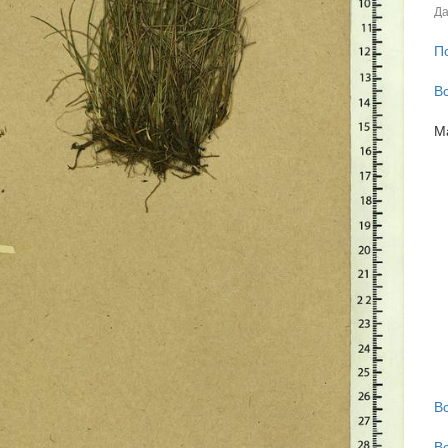
Да
П
В
М
В
В