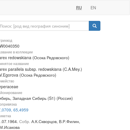
RU
EN
рихкод
W0040350
звание в коллекции
arex redowskiana (Осока Редовского)
инятое название
rex parallela subsp. redowskiana (C.A.Mey.)
V.Egorova (Осока Редовского)
мейство
yperaceae
йонирование
ибирь, Западная Сибирь (S1) (Россия)
опривязка
,0709, 65,4959
икетка
1.07.1964.
Собр.
А.К.Скворцов, В.Р.Филин,
.М.Исакова