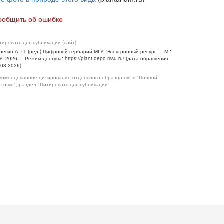
ообщить об ошибке
тировать для публикации (сайт)
регин А. П. (ред.) Цифровой гербарий МГУ: Электронный ресурс. – М.:
У, 2026. – Режим доступа: https://plant.depo.msu.ru/ (дата обращения
.08.2026)
комендованное цитирование отдельного образца см. в "Полной
рточке", раздел "Цитировать для публикации"