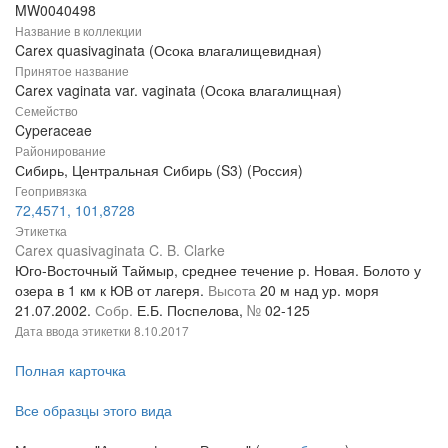
MW0040498
Название в коллекции
Carex quasivaginata (Осока влагалищевидная)
Принятое название
Carex vaginata var. vaginata (Осока влагалищная)
Семейство
Cyperaceae
Районирование
Сибирь, Центральная Сибирь (S3) (Россия)
Геопривязка
72,4571, 101,8728
Этикетка
Carex quasivaginata C. B. Clarke
Юго-Восточный Таймыр, среднее течение р. Новая. Болото у
озера в 1 км к ЮВ от лагеря.
Высота
20 м над ур. моря
21.07.2002.
Собр.
Е.Б. Поспелова,
№
02-125
Дата ввода этикетки
8.10.2017
Полная карточка
Все образцы этого вида