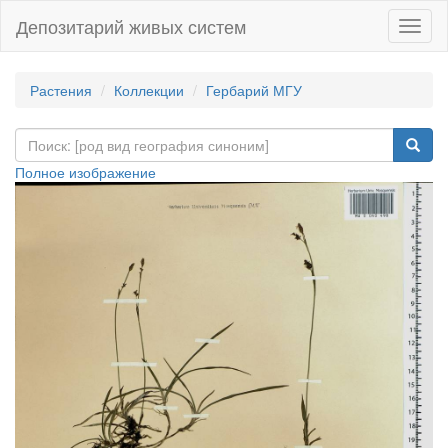
Депозитарий живых систем
Навиг
Растения
Коллекции
Гербарий МГУ
Полное изображение