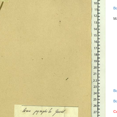
В
М
В
В
С