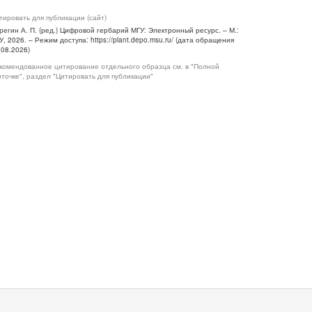
тировать для публикации (сайт)
регин А. П. (ред.) Цифровой гербарий МГУ: Электронный ресурс. – М.:
У, 2026. – Режим доступа: https://plant.depo.msu.ru/ (дата обращения
.08.2026)
комендованное цитирование отдельного образца см. в "Полной
рточке", раздел "Цитировать для публикации"