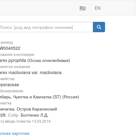
RU
EN
рихкод
W0040522
звание в коллекции
rex pyrophila (Осока огнелюбивая)
инятое название
rex macloviana var. macloviana
мейство
yperaceae
йонирование
бирь, Чукотка и Камчатка (S7) (Россия)
икетка
амчатка. Остров Карагинский
928.
Собр.
Болтенко Л.Д.
та ввода этикетки
13.03.2019
олная карточка