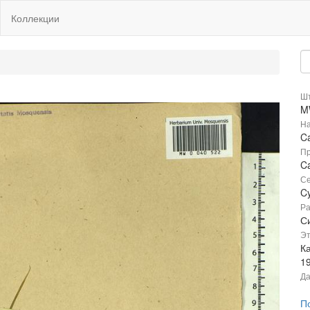
Коллекции
Шт
M
На
Ca
Пр
Ca
Се
C
Ра
Си
Эт
К
1
Да
П