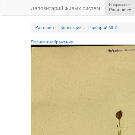
Направление
Депозитарий живых систем
Растения
Растения
Коллекции
Гербарий МГУ
Полное изображение