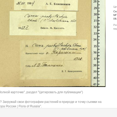
Ци
Се
МГ
08
Ре
ка
олной карточке", раздел "Цитировать для публикации")
? Загружай свои фотографии растений в природе и точку съемки на
ра России | Flora of Russia".