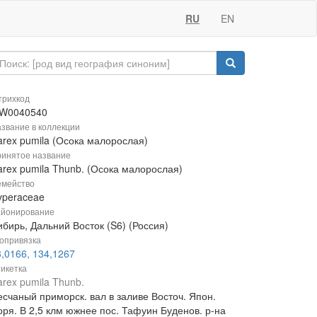
RU
EN
рихкод
W0040540
звание в коллекции
arex pumila (Осока малорослая)
инятое название
arex pumila Thunb. (Осока малорослая)
мейство
yperaceae
йонирование
бирь, Дальний Восток (S6) (Россия)
опривязка
3,0166, 134,1267
икетка
rex pumila Thunb.
есчаный приморск. вал в заливе Восточ. Япон.
оря. В 2,5 клм южнее пос. Тафуин Буденов. р-на