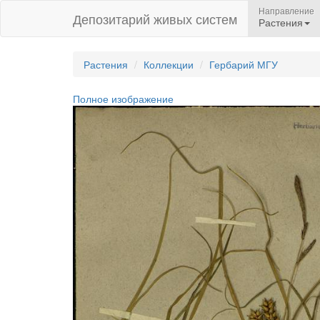
Направление
Депозитарий живых систем
Растения
Растения
Коллекции
Гербарий МГУ
Полное изображение