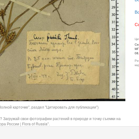
В
С
Ци
Се
МГ
08
Ре
ка
олной карточке", раздел "Цитировать для публикации")
? Загружай свои фотографии растений в природе и точку съемки на
ра России | Flora of Russia".