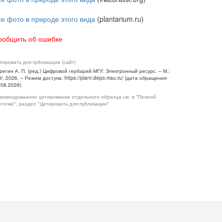
се фото в природе этого вида
(plantarium.ru)
ообщить об ошибке
тировать для публикации (сайт)
регин А. П. (ред.) Цифровой гербарий МГУ: Электронный ресурс. – М.:
У, 2026. – Режим доступа: https://plant.depo.msu.ru/ (дата обращения
.08.2026)
комендованное цитирование отдельного образца см. в "Полной
рточке", раздел "Цитировать для публикации"