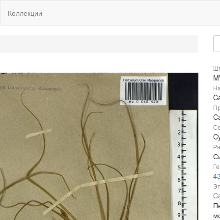
Коллекции
Шт
M
На
C
Пр
C
Се
C
Ра
Си
Ге
4
Эт
Ca
П
м