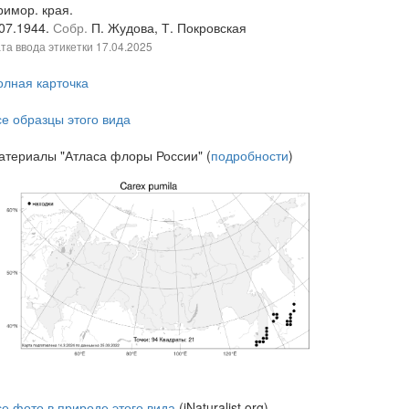
римор. края.
.07.1944.
Собр.
П. Жудова, Т. Покровская
та ввода этикетки
17.04.2025
олная карточка
се образцы этого вида
атериалы "Атласа флоры России" (
подробности
)
се фото в природе этого вида
(iNaturalist.org)