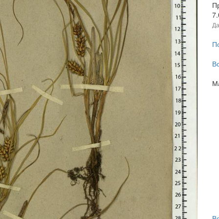
П
7
Да
П
В
М
В