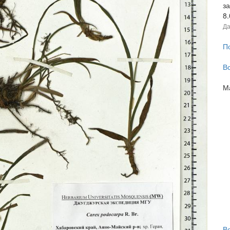
з
8
Да
П
В
М
В