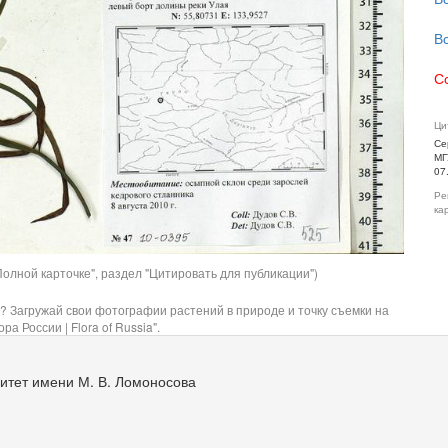
В
С
Ци
Се
МГ
07
Ре
ка
олной карточке", раздел "Цитировать для публикации")
? Загружай свои фотографии растений в природе и точку съемки на
ра России | Flora of Russia".
итет имени М. В. Ломоносова