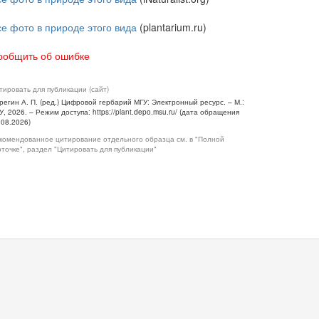
се фото в природе этого вида
(plantarium.ru)
ообщить об ошибке
тировать для публикации (сайт)
регин А. П. (ред.) Цифровой гербарий МГУ: Электронный ресурс. – М.:
У, 2026. – Режим доступа: https://plant.depo.msu.ru/ (дата обращения
.08.2026)
комендованное цитирование отдельного образца см. в "Полной
рточке", раздел "Цитировать для публикации"