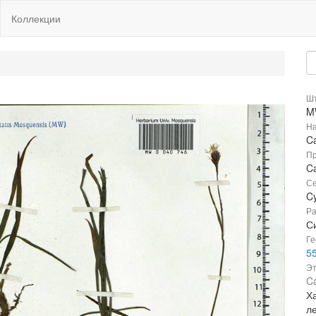
Коллекции
Шт
M
На
C
Пр
C
Се
C
Ра
Си
Ге
5
Эт
Ca
Ха
л