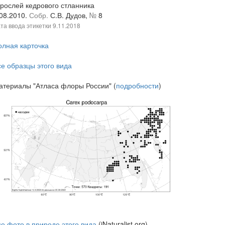
арослей кедрового стланника
.08.2010.
Собр.
С.В. Дудов,
№
8
та ввода этикетки
9.11.2018
олная карточка
се образцы этого вида
атериалы "Атласа флоры России" (
подробности
)
се фото в природе этого вида
(iNaturalist.org)