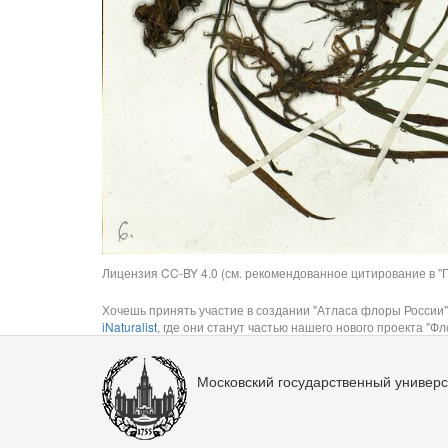
Лицензия CC-BY 4.0 (см. рекомендованное цитирование в "П
Хочешь принять участие в создании "Атласа флоры России"
iNaturalist
, где они станут частью нашего нового проекта "Фло
Московский государственный универс