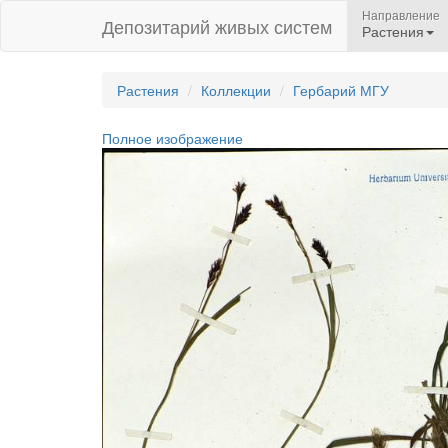
Направление
Депозитарий живых систем
Растения
Растения
Коллекции
Гербарий МГУ
Полное изображение