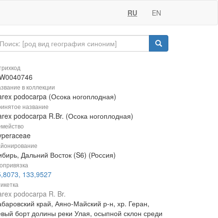
RU
EN
рихкод
W0040746
звание в коллекции
arex podocarpa (Осока ногоплодная)
инятое название
arex podocarpa R.Br. (Осока ногоплодная)
мейство
yperaceae
йонирование
бирь, Дальний Восток (S6) (Россия)
опривязка
5,8073, 133,9527
икетка
rex podocarpa R. Br.
баровский край, Аяно-Майский р-н, хр. Геран,
евый борт долины реки Улая, осыпной склон среди