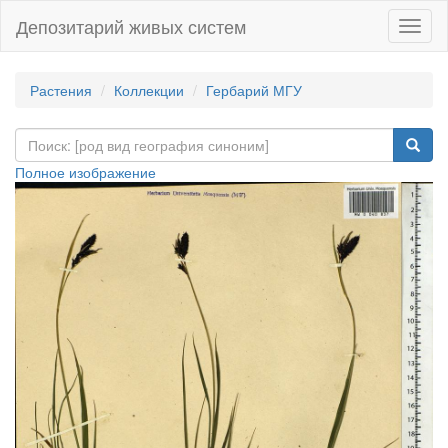
Депозитарий живых систем
Навиг
Растения
Коллекции
Гербарий МГУ
Полное изображение