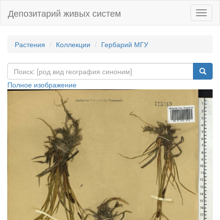
Депозитарий живых систем
Навиг
Растения
Коллекции
Гербарий МГУ
Полное изображение