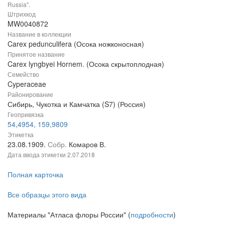
Russia".
Штрихкод
MW0040872
Название в коллекции
Carex pedunculifera (Осока ножконосная)
Принятое название
Carex lyngbyei Hornem. (Осока скрытоплодная)
Семейство
Cyperaceae
Районирование
Сибирь, Чукотка и Камчатка (S7) (Россия)
Геопривязка
54,4954, 159,9809
Этикетка
23.08.1909.
Собр.
Комаров В.
Дата ввода этикетки
2.07.2018
Полная карточка
Все образцы этого вида
Материалы "Атласа флоры России" (
подробности
)