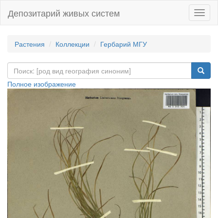
Депозитарий живых систем
Навиг
Растения
Коллекции
Гербарий МГУ
Полное изображение