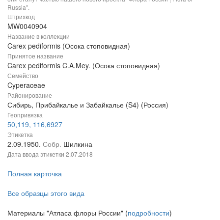
Russia".
Штрихкод
MW0040904
Название в коллекции
Carex pediformis (Осока стоповидная)
Принятое название
Carex pediformis C.A.Mey. (Осока стоповидная)
Семейство
Cyperaceae
Районирование
Сибирь, Прибайкалье и Забайкалье (S4) (Россия)
Геопривязка
50,119, 116,6927
Этикетка
2.09.1950.
Собр.
Шилкина
Дата ввода этикетки
2.07.2018
Полная карточка
Все образцы этого вида
Материалы "Атласа флоры России" (
подробности
)