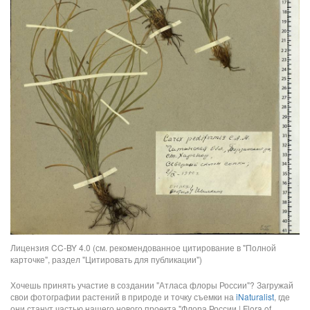
Лицензия CC-BY 4.0 (см. рекомендованное цитирование в "Полной
карточке", раздел "Цитировать для публикации")
Хочешь принять участие в создании "Атласа флоры России"? Загружай
свои фотографии растений в природе и точку съемки на
iNaturalist
, где
они станут частью нашего нового проекта "Флора России | Flora of