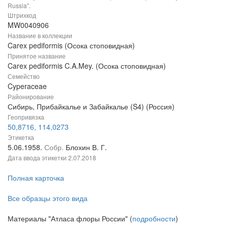
Russia".
Штрихкод
MW0040906
Название в коллекции
Carex pediformis (Осока стоповидная)
Принятое название
Carex pediformis C.A.Mey. (Осока стоповидная)
Семейство
Cyperaceae
Районирование
Сибирь, Прибайкалье и Забайкалье (S4) (Россия)
Геопривязка
50,8716, 114,0273
Этикетка
5.06.1958.
Собр.
Блохин В. Г.
Дата ввода этикетки
2.07.2018
Полная карточка
Все образцы этого вида
Материалы "Атласа флоры России" (
подробности
)