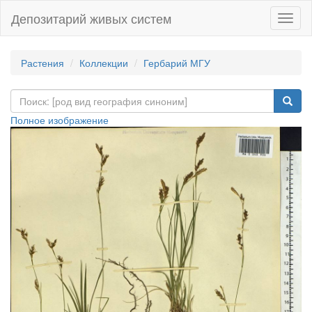
Депозитарий живых систем
Навиг
Растения
Коллекции
Гербарий МГУ
Полное изображение