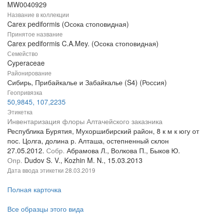
MW0040929
Название в коллекции
Carex pediformis (Осока стоповидная)
Принятое название
Carex pediformis C.A.Mey. (Осока стоповидная)
Семейство
Cyperaceae
Районирование
Сибирь, Прибайкалье и Забайкалье (S4) (Россия)
Геопривязка
50,9845, 107,2235
Этикетка
Инвентаризация флоры Алтачейского заказника
Республика Бурятия, Мухоршибирский район, 8 к м к югу от
пос. Цолга, долина р. Алташа, остепненный склон
27.05.2012.
Собр.
Абрамова Л., Волкова П., Быков Ю.
Опр.
Dudov S. V., Kozhin M. N., 15.03.2013
Дата ввода этикетки
28.03.2019
Полная карточка
Все образцы этого вида