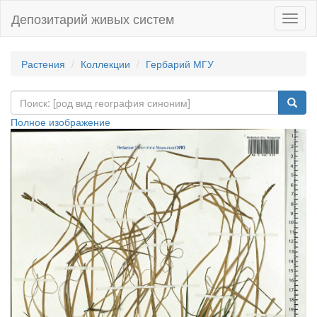
Депозитарий живых систем
Навиг
Растения
Коллекции
Гербарий МГУ
Полное изображение