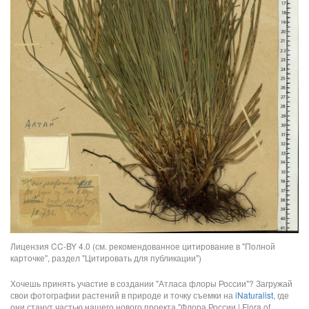
Лицензия CC-BY 4.0 (см. рекомендованное цитирование в "Полной
карточке", раздел "Цитировать для публикации")
Хочешь принять участие в создании "Атласа флоры России"? Загружай
свои фотографии растений в природе и точку съемки на
iNaturalist
, где
они станут частью нашего нового проекта "Флора России | Flora of