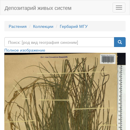
Депозитарий живых систем
Навиг
Растения
Коллекции
Гербарий МГУ
Полное изображение