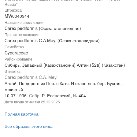
Russia".
Штрихкод
MW0040944
Название в коллекции
Carex pediformis (Осока стоповидная)
Принятое название
Carex pediformis C.A.Mey. (Осока стоповидная)
Семейство
Cyperaceae
Районирование
Сибирь, Западный (Казахстанский) Алтай (S2a) (Казахстан)
Этикетка
Carex pediformis C.A. Mey.
Алтай. По дороге из Печ. в Катч. N склон лев. бер. Бухгая,
мшистый
10.07.1936.
Собр.
Р. Еленевский,
№
404
Дата ввода этикетки
25.12.2025
Полная карточка
Все образцы этого вида