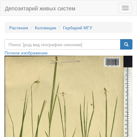
Депозитарий живых систем
Навиг
Растения
Коллекции
Гербарий МГУ
Полное изображение