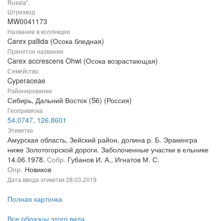
Russia".
Штрихкод
MW0041173
Название в коллекции
Carex pallida (Осока бледная)
Принятое название
Carex accrescens Ohwi (Осока возрастающая)
Семейство
Cyperaceae
Районирование
Сибирь, Дальний Восток (S6) (Россия)
Геопривязка
54,0747, 126,8601
Этикетка
Амурская область, Зейский район, долина р. Б. Эракингра
ниже Золотогорской дороги. Заболоченные участки в ельнике
14.06.1978.
Собр.
Губанов И. А., Игнатов М. С.
Опр.
Новиков
Дата ввода этикетки
28.03.2019
Полная карточка
Все образцы этого вида