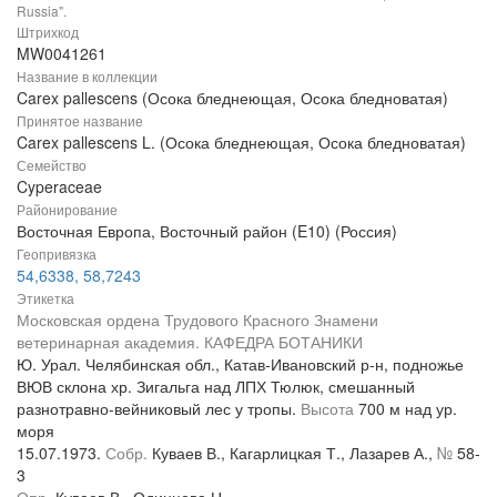
Russia".
Штрихкод
MW0041261
Название в коллекции
Carex pallescens (Осока бледнеющая, Осока бледноватая)
Принятое название
Carex pallescens L. (Осока бледнеющая, Осока бледноватая)
Семейство
Cyperaceae
Районирование
Восточная Европа, Восточный район (E10) (Россия)
Геопривязка
54,6338, 58,7243
Этикетка
Московская ордена Трудового Красного Знамени
ветеринарная академия. КАФЕДРА БОТАНИКИ
Ю. Урал. Челябинская обл., Катав-Ивановский р-н, подножье
ВЮВ склона хр. Зигальга над ЛПХ Тюлюк, смешанный
разнотравно-вейниковый лес у тропы.
Высота
700 м над ур.
моря
15.07.1973.
Собр.
Куваев В., Кагарлицкая Т., Лазарев А.,
№
58-
3
Опр.
Куваев В., Одинцова Н.