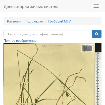
Депозитарий живых систем
Навиг
Растения
Коллекции
Гербарий МГУ
Полное изображение