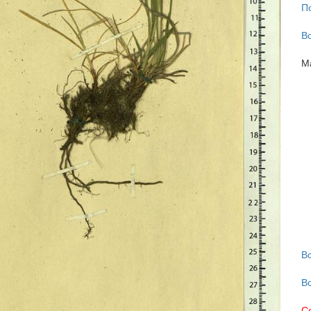
П
В
М
В
В
С