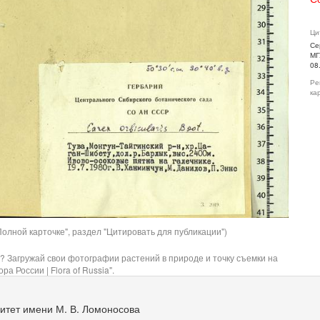
Ци
Се
МГ
08
Ре
ка
олной карточке", раздел "Цитировать для публикации")
? Загружай свои фотографии растений в природе и точку съемки на
ра России | Flora of Russia".
итет имени М. В. Ломоносова