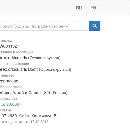
RU
EN
рихкод
W0041327
звание в коллекции
rex orbicularis (Осока округлая)
инятое название
rex orbicularis Boott (Осока округлая)
мейство
yperaceae
йонирование
ибирь, Алтай и Саяны (S2) (Россия)
опривязка
,5, 90,6667
икетка
9.07.1980.
Собр.
Ханминчун В.
та ввода этикетки
17.10.2018