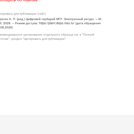
тировать для публикации (сайт)
регин А. П. (ред.) Цифровой гербарий МГУ: Электронный ресурс. – М.:
У, 2026. – Режим доступа: https://plant.depo.msu.ru/ (дата обращения
.08.2026)
комендованное цитирование отдельного образца см. в "Полной
рточке", раздел "Цитировать для публикации"