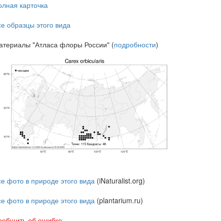
олная карточка
се образцы этого вида
атериалы "Атласа флоры России" (
подробности
)
се фото в природе этого вида
(iNaturalist.org)
се фото в природе этого вида
(plantarium.ru)
ообщить об ошибке