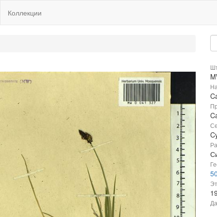
Коллекции
Шт
M
На
Ca
Пр
Ca
Се
C
Ра
С
Ге
50
Эт
1
Да