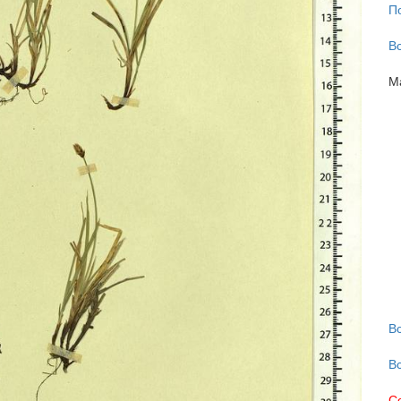
П
В
М
В
В
С