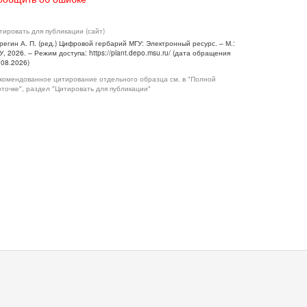
тировать для публикации (сайт)
регин А. П. (ред.) Цифровой гербарий МГУ: Электронный ресурс. – М.:
У, 2026. – Режим доступа: https://plant.depo.msu.ru/ (дата обращения
.08.2026)
комендованное цитирование отдельного образца см. в "Полной
рточке", раздел "Цитировать для публикации"