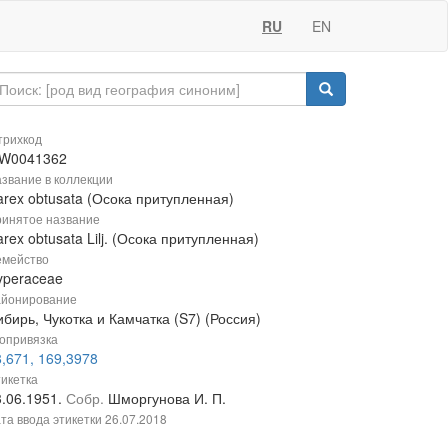
RU
EN
рихкод
W0041362
звание в коллекции
arex obtusata (Осока притупленная)
инятое название
rex obtusata Lilj. (Осока притупленная)
мейство
yperaceae
йонирование
бирь, Чукотка и Камчатка (S7) (Россия)
опривязка
,671, 169,3978
икетка
3.06.1951.
Собр.
Шморгунова И. П.
та ввода этикетки
26.07.2018