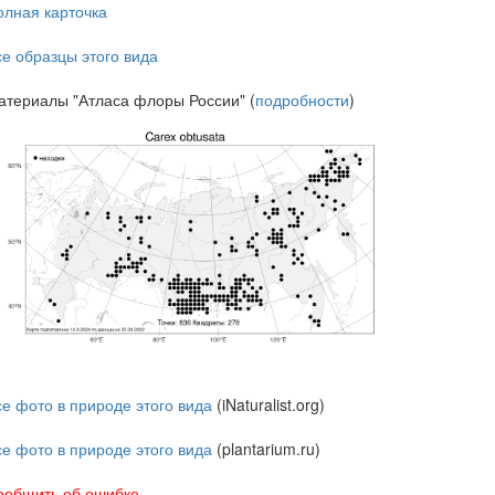
олная карточка
се образцы этого вида
атериалы "Атласа флоры России" (
подробности
)
се фото в природе этого вида
(iNaturalist.org)
се фото в природе этого вида
(plantarium.ru)
ообщить об ошибке