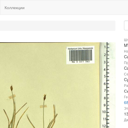
Коллекции
Шт
M
На
C
Пр
Ca
Се
C
Ра
Си
Ге
68
Эт
1
Да