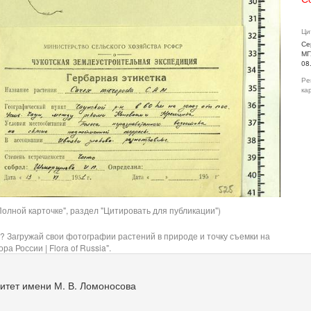
Ци
Се
МГ
08
Ре
ка
олной карточке", раздел "Цитировать для публикации")
? Загружай свои фотографии растений в природе и точку съемки на
ра России | Flora of Russia".
итет имени М. В. Ломоносова