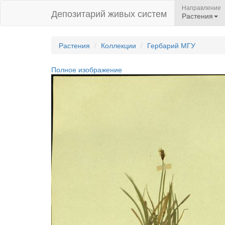
Направление
Депозитарий живых систем
Растения
Растения
Коллекции
Гербарий МГУ
Полное изображение