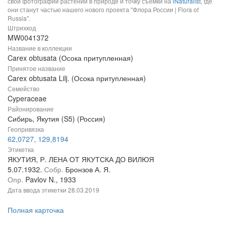
свои фотографии растений в природе и точку съемки на
iNaturalist
, где
они станут частью нашего нового проекта "Флора России | Flora of
Russia".
Штрихкод
MW0041372
Название в коллекции
Carex obtusata (Осока притупленная)
Принятое название
Carex obtusata Lilj. (Осока притупленная)
Семейство
Cyperaceae
Районирование
Сибирь, Якутия (S5) (Россия)
Геопривязка
62,0727, 129,8194
Этикетка
ЯКУТИЯ, Р. ЛЕНА ОТ ЯКУТСКА ДО ВИЛЮЯ
5.07.1932.
Собр.
Бронзов А. Я.
Опр.
Pavlov N., 1933
Дата ввода этикетки
28.03.2019
Полная карточка