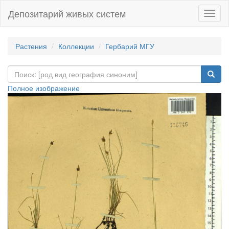
Депозитарий живых систем
Навиг
Растения
Коллекции
Гербарий МГУ
Полное изображение