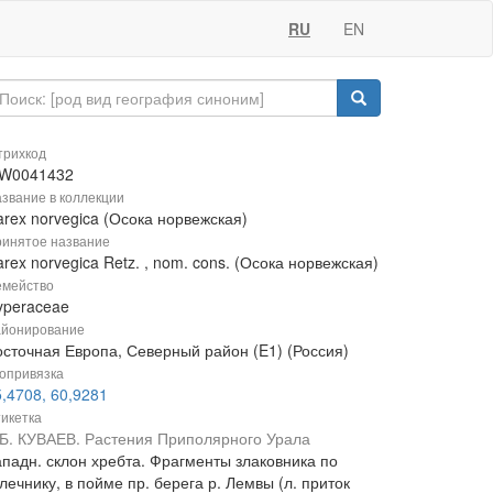
RU
EN
рихкод
W0041432
звание в коллекции
arex norvegica (Осока норвежская)
инятое название
rex norvegica Retz. , nom. cons. (Осока норвежская)
мейство
yperaceae
йонирование
осточная Европа, Северный район (E1) (Россия)
опривязка
,4708, 60,9281
икетка
.Б. КУВАЕВ. Растения Приполярного Урала
ападн. склон хребта. Фрагменты злаковника по
лечнику, в пойме пр. берега р. Лемвы (л. приток