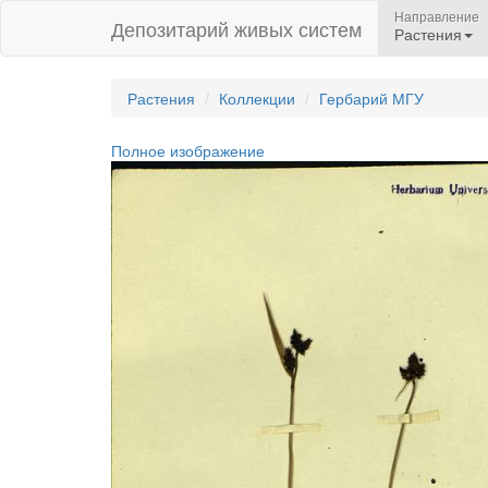
Направление
Депозитарий живых систем
Растения
Растения
Коллекции
Гербарий МГУ
Полное изображение