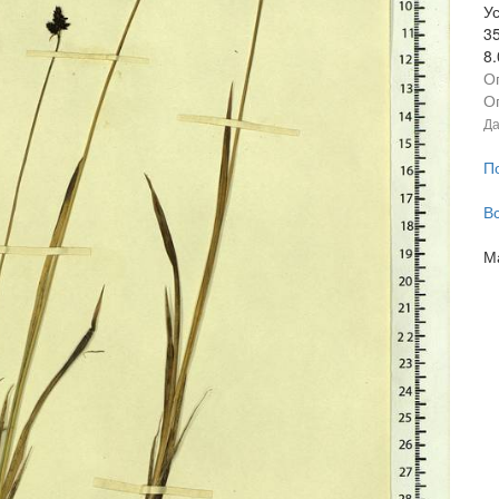
У
3
8
О
О
Да
П
В
М