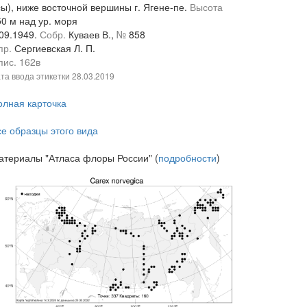
сы), ниже восточной вершины г. Ягене-пе.
Высота
50 м над ур. моря
.09.1949.
Собр.
Куваев В.,
№
858
пр.
Сергиевская Л. П.
пис. 162в
та ввода этикетки
28.03.2019
олная карточка
се образцы этого вида
атериалы "Атласа флоры России" (
подробности
)