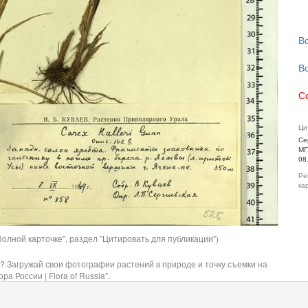
В
В
С
Ци
Се
МГ
08
Ре
ка
олной карточке", раздел "Цитировать для публикации")
? Загружай свои фотографии растений в природе и точку съемки на
ра России | Flora of Russia".