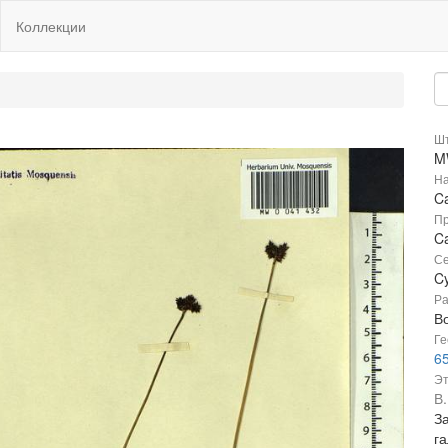
Коллекции
Шт
M
На
C
Пр
Ca
Се
C
Ра
В
Ге
65
Эт
В
З
га