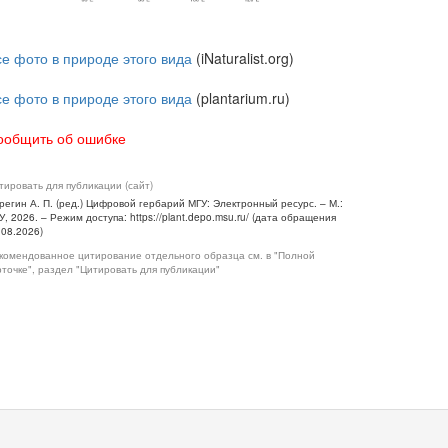
се фото в природе этого вида
(iNaturalist.org)
се фото в природе этого вида
(plantarium.ru)
ообщить об ошибке
тировать для публикации (сайт)
регин А. П. (ред.) Цифровой гербарий МГУ: Электронный ресурс. – М.:
У, 2026. – Режим доступа: https://plant.depo.msu.ru/ (дата обращения
.08.2026)
комендованное цитирование отдельного образца см. в "Полной
рточке", раздел "Цитировать для публикации"