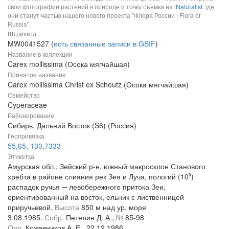
свои фотографии растений в природе и точку съемки на
iNaturalist
, где
они станут частью нашего нового проекта "Флора России | Flora of
Russia".
Штрихкод
MW0041527 (
есть связанные записи в GBIF
)
Название в коллекции
Carex mollissima (Осока мягчайшая)
Принятое название
Carex mollissima Christ ex Scheutz (Осока мягчайшая)
Семейство
Cyperaceae
Районирование
Сибирь, Дальний Восток (S6) (Россия)
Геопривязка
55,65, 130,7333
Этикетка
Амурская обл., Зейский р-н, южный макросклон Станового
хребта в районе слияния рек Зея и Луча, пологий (10⁰)
распадок ручья ─ левобережного притока Зеи,
ориентированный на восток, ельник с лиственницей
приручьевой.
Высота
850 м над ур. моря
3.08.1985.
Собр.
Петелин Д. А.,
№
85-98
Опр.
Кожевников А. Е., 22.12.1986