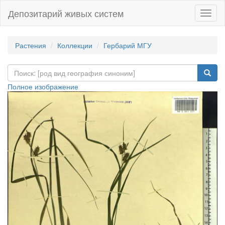
Депозитарий живых систем
Навиг
Растения
Коллекции
Гербарий МГУ
Полное изображение