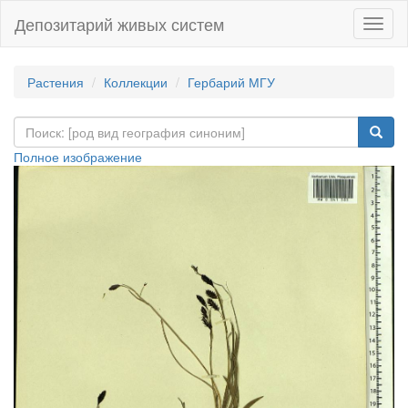
Депозитарий живых систем
Навиг
Растения
Коллекции
Гербарий МГУ
Полное изображение