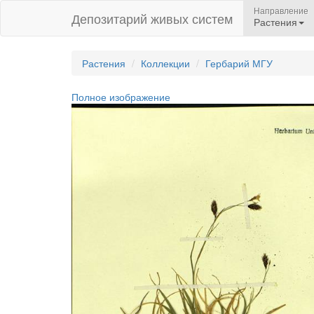
Направление
Депозитарий живых систем
Растения
Растения
Коллекции
Гербарий МГУ
Полное изображение