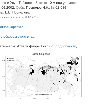
ротоки Усун-Тебюлех..
Высота
10 м над ур. моря
6.06.2002.
Собр.
Поспелов И.Н.,
№
02-096
пр.
Е.Б. Поспелова
та ввода этикетки
8.10.2017
олная карточка
се образцы этого вида
атериалы "Атласа флоры России" (
подробности
)