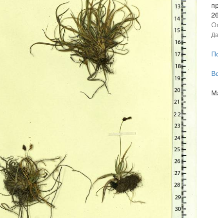
п
2
О
Да
П
В
М