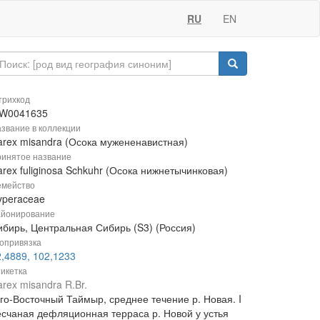
RU
EN
рихкод
W0041635
звание в коллекции
arex misandra (Осока мужененавистная)
инятое название
rex fuliginosa Schkuhr (Осока нижнетычинковая)
мейство
yperaceae
йонирование
ибирь, Центральная Сибирь (S3) (Россия)
опривязка
2,4889, 102,1233
икетка
rex misandra R.Br.
го-Восточный Таймыр, среднее течение р. Новая. I
есчаная дефляционная терраса р. Новой у устья