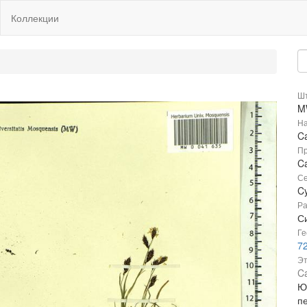
Коллекции
Шт
M
На
C
Пр
Ca
Се
C
Ра
С
Ге
7
Эт
Ca
Ю
п