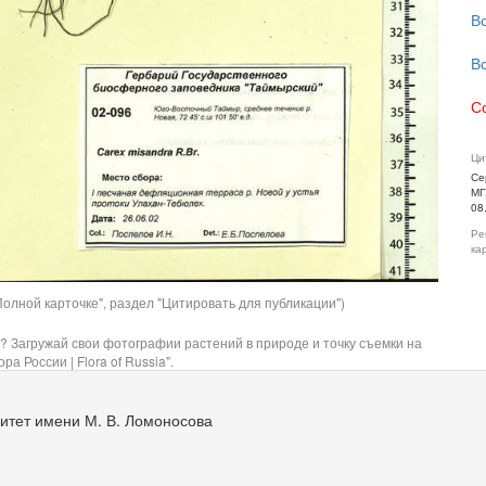
В
В
С
Ци
Се
МГ
08
Ре
ка
олной карточке", раздел "Цитировать для публикации")
? Загружай свои фотографии растений в природе и точку съемки на
ра России | Flora of Russia".
итет имени М. В. Ломоносова