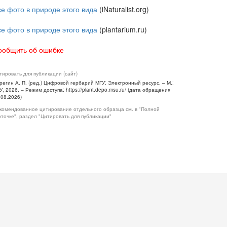
се фото в природе этого вида
(iNaturalist.org)
се фото в природе этого вида
(plantarium.ru)
ообщить об ошибке
тировать для публикации (сайт)
регин А. П. (ред.) Цифровой гербарий МГУ: Электронный ресурс. – М.:
У, 2026. – Режим доступа: https://plant.depo.msu.ru/ (дата обращения
.08.2026)
комендованное цитирование отдельного образца см. в "Полной
рточке", раздел "Цитировать для публикации"