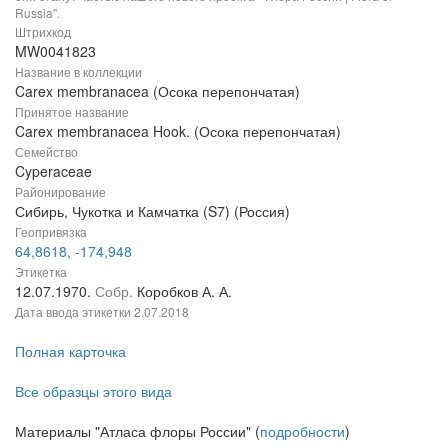
Russia".
Штрихкод
MW0041823
Название в коллекции
Carex membranacea (Осока перепончатая)
Принятое название
Carex membranacea Hook. (Осока перепончатая)
Семейство
Cyperaceae
Районирование
Сибирь, Чукотка и Камчатка (S7) (Россия)
Геопривязка
64,8618, -174,948
Этикетка
12.07.1970.
Собр.
Коробков А. А.
Дата ввода этикетки
2.07.2018
Полная карточка
Все образцы этого вида
Материалы "Атласа флоры России" (
подробности
)