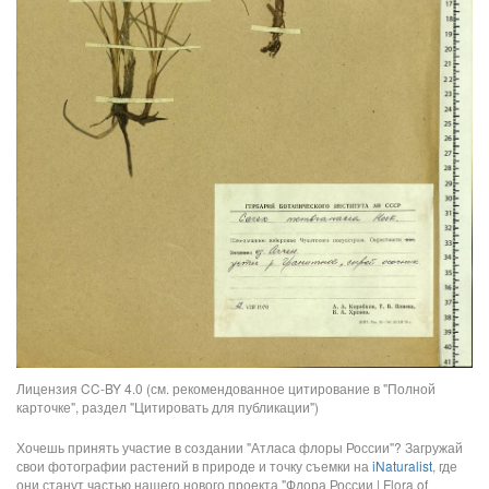
Лицензия CC-BY 4.0 (см. рекомендованное цитирование в "Полной
карточке", раздел "Цитировать для публикации")
Хочешь принять участие в создании "Атласа флоры России"? Загружай
свои фотографии растений в природе и точку съемки на
iNaturalist
, где
они станут частью нашего нового проекта "Флора России | Flora of