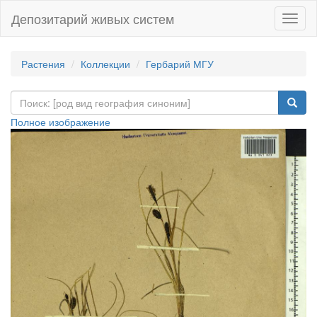
Депозитарий живых систем
Навиг
Растения
Коллекции
Гербарий МГУ
Полное изображение