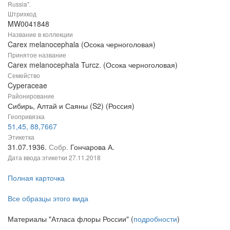
Russia".
Штрихкод
MW0041848
Название в коллекции
Carex melanocephala (Осока черноголовая)
Принятое название
Carex melanocephala Turcz. (Осока черноголовая)
Семейство
Cyperaceae
Районирование
Сибирь, Алтай и Саяны (S2) (Россия)
Геопривязка
51,45, 88,7667
Этикетка
31.07.1936.
Собр.
Гончарова А.
Дата ввода этикетки
27.11.2018
Полная карточка
Все образцы этого вида
Материалы "Атласа флоры России" (
подробности
)