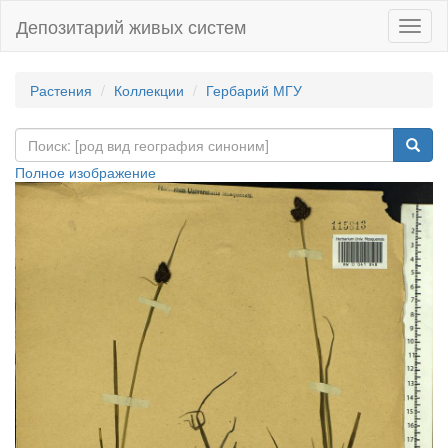
Депозитарий живых систем
Навиг
Растения
Коллекции
Гербарий МГУ
Полное изображение