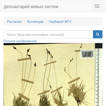
Депозитарий живых систем
Навиг
Растения
Коллекции
Гербарий МГУ
Полное изображение