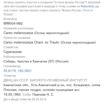
Хочешь принять участие в создании "Атласа флоры России"? Загружай
свои фотографии растений в природе и точку съемки на
iNaturalist
, где
они станут частью нашего нового проекта "Флора России | Flora of
Russia".
Штрихкод
MW0041882
Название в коллекции
Carex melanocarpa (Осока черноплодная)
Принятое название
Carex melanocarpa Cham. ex Trautv. (Осока черноплодная)
Семейство
Cyperaceae
Районирование
Сибирь, Чукотка и Камчатка (S7) (Россия)
Геопривязка
55,8179, 160,3901
Этикетка
ДВНЦ АН СССР. БИОЛОГО-ПОЧВЕННЫЙ ИНСТИТУТ
Камчатская обл., Усть-Камчатский р-он, пос. Козыревск, сопка
Плоская, горная тундра, осоково-пушицевая асс.
19.05.1983.
Собр.
Павлова Н. С.
Дата ввода этикетки
28.03.2019