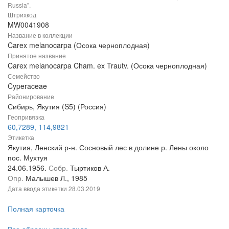
Russia".
Штрихкод
MW0041908
Название в коллекции
Carex melanocarpa (Осока черноплодная)
Принятое название
Carex melanocarpa Cham. ex Trautv. (Осока черноплодная)
Семейство
Cyperaceae
Районирование
Сибирь, Якутия (S5) (Россия)
Геопривязка
60,7289, 114,9821
Этикетка
Якутия, Ленский р-н. Сосновый лес в долине р. Лены около
пос. Мухтуя
24.06.1956.
Собр.
Тыртиков А.
Опр.
Малышев Л., 1985
Дата ввода этикетки
28.03.2019
Полная карточка
Все образцы этого вида