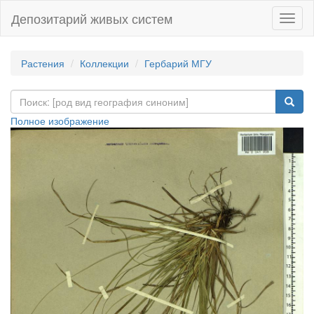
Депозитарий живых систем
Навиг
Растения
Коллекции
Гербарий МГУ
Полное изображение