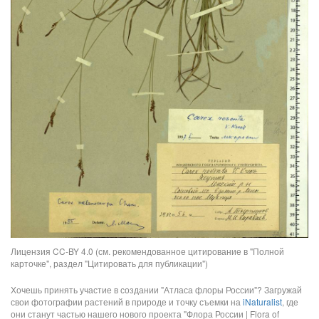
Лицензия CC-BY 4.0 (см. рекомендованное цитирование в "Полной
карточке", раздел "Цитировать для публикации")
Хочешь принять участие в создании "Атласа флоры России"? Загружай
свои фотографии растений в природе и точку съемки на
iNaturalist
, где
они станут частью нашего нового проекта "Флора России | Flora of