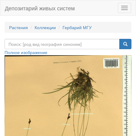
Депозитарий живых систем
Навиг
Растения
Коллекции
Гербарий МГУ
Полное изображение