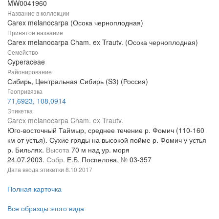
MW0041960
Название в коллекции
Carex melanocarpa (Осока черноплодная)
Принятое название
Carex melanocarpa Cham. ex Trautv. (Осока черноплодная)
Семейство
Cyperaceae
Районирование
Сибирь, Центральная Сибирь (S3) (Россия)
Геопривязка
71,6923, 108,0914
Этикетка
Carex melanocarpa Cham. ex Trautv.
Юго-восточный Таймыр, среднее течение р. Фомич (110-160
км от устья). Сухие гряды на высокой пойме р. Фомич у устья
р. Бильлях.
Высота
70 м над ур. моря
24.07.2003.
Собр.
Е.Б. Поспелова,
№
03-357
Дата ввода этикетки
8.10.2017
Полная карточка
Все образцы этого вида