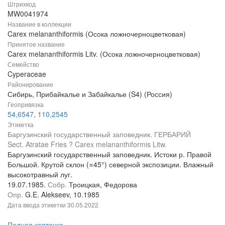
Штрихкод
MW0041974
Название в коллекции
Carex melananthiformis (Осока ложночерноцветковая)
Принятое название
Carex melananthiformis Litv. (Осока ложночерноцветковая)
Семейство
Cyperaceae
Районирование
Сибирь, Прибайкалье и Забайкалье (S4) (Россия)
Геопривязка
54,6547, 110,2545
Этикетка
Баргузинский государственный заповедник. ГЕРБАРИЙ
Sect. Atratae Fries ? Carex melananthiformis Litw.
Баргузинский государственный заповедник. Истоки р. Правой
Большой. Крутой склон (≈45°) северной экспозиции. Влажный
высокотравный луг.
19.07.1985.
Собр.
Троицкая, Федорова
Опр.
G.E. Alekseev, 10.1985
Дата ввода этикетки
30.05.2022
Полная карточка