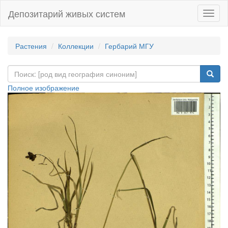
Депозитарий живых систем
Навиг
Растения
Коллекции
Гербарий МГУ
Полное изображение