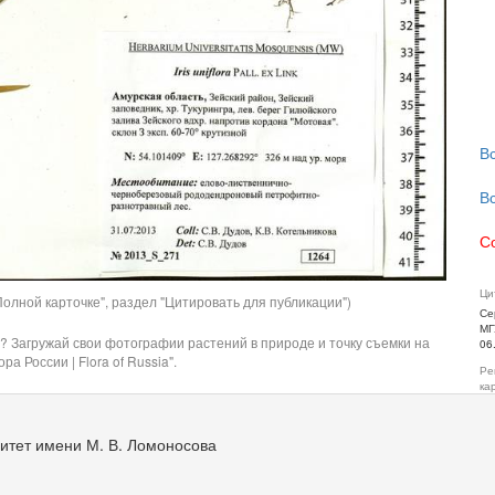
В
В
С
Ци
олной карточке", раздел "Цитировать для публикации")
Се
МГ
? Загружай свои фотографии растений в природе и точку съемки на
06
ра России | Flora of Russia".
Ре
ка
итет имени М. В. Ломоносова