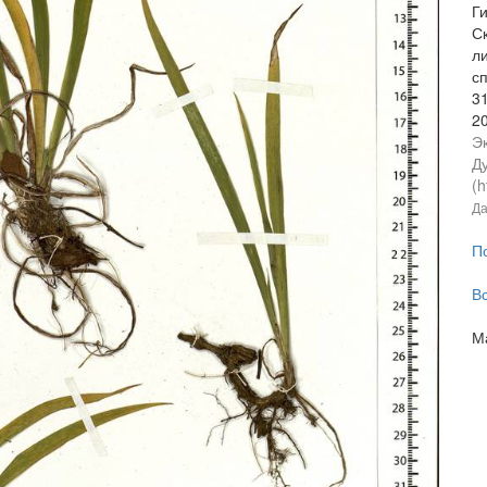
Г
Ск
л
с
3
2
Э
Ду
(h
Да
П
В
М