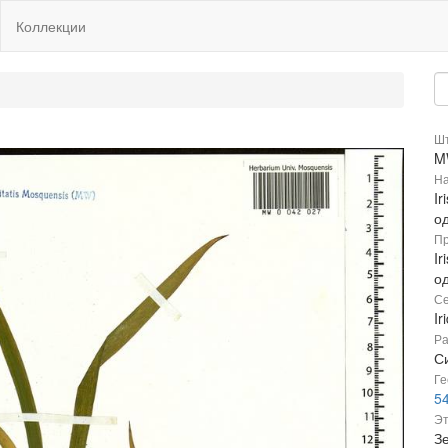
Коллекции
Шт
M
На
Ir
о
Пр
Ir
о
Се
Ir
Ра
Си
Ге
5
Эт
Зе