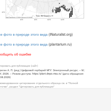
се фото в природе этого вида
(iNaturalist.org)
се фото в природе этого вида
(plantarium.ru)
ообщить об ошибке
тировать для публикации (сайт)
регин А. П. (ред.) Цифровой гербарий МГУ: Электронный ресурс. – М.:
У, 2026. – Режим доступа: https://plant.depo.msu.ru/ (дата обращения
.08.2026)
комендованное цитирование отдельного образца см. в "Полной
рточке", раздел "Цитировать для публикации"