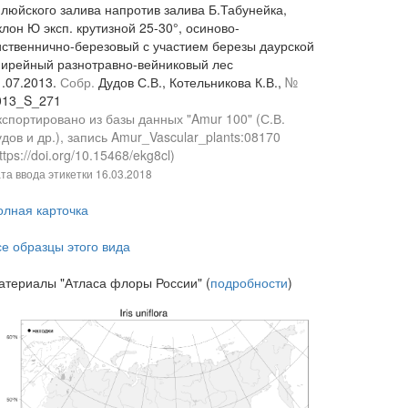
илюйского залива напротив залива Б.Табунейка,
лон Ю эксп. крутизной 25-30°, осиново-
иственнично-березовый с участием березы даурской
пирейный разнотравно-вейниковый лес
1.07.2013.
Собр.
Дудов С.В., Котельникова К.В.,
№
013_S_271
кспортировано из базы данных "Amur 100" (С.В.
дов и др.), запись Amur_Vascular_plants:08170
ttps://doi.org/10.15468/ekg8cl)
та ввода этикетки
16.03.2018
олная карточка
се образцы этого вида
атериалы "Атласа флоры России" (
подробности
)