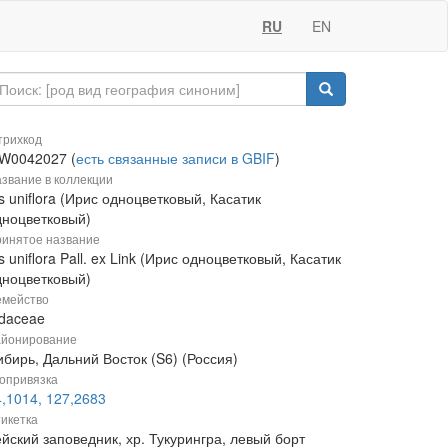
RU
EN
рихкод
W0042027 (
есть связанные записи в GBIF
)
звание в коллекции
is uniflora (Ирис одноцветковый, Касатик
дноцветковый)
инятое название
is uniflora Pall. ex Link (Ирис одноцветковый, Касатик
дноцветковый)
мейство
idaceae
йонирование
бирь, Дальний Восток (S6) (Россия)
опривязка
4,1014, 127,2683
икетка
йский заповедник, хр. Тукурингра, левый борт