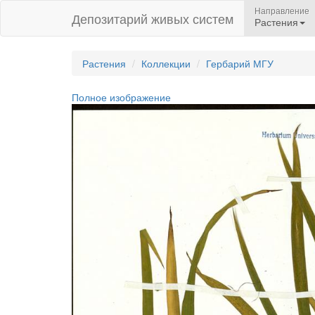
Направление
Депозитарий живых систем
Растения
Растения
Коллекции
Гербарий МГУ
Полное изображение