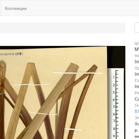
Коллекции
Шт
M
На
Ir
Пр
Ir
Се
Ir
Ра
Си
Ге
5
Эт
Х
р
м