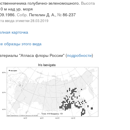
иственничника голубично-зеленомошного.
Высота
10 м над ур. моря
.09.1986.
Собр.
Петелин Д. А.,
№
86-237
та ввода этикетки
28.03.2019
олная карточка
се образцы этого вида
атериалы "Атласа флоры России" (
подробности
)