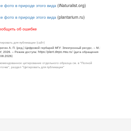
се фото в природе этого вида
(iNaturalist.org)
се фото в природе этого вида
(plantarium.ru)
ообщить об ошибке
тировать для публикации (сайт)
регин А. П. (ред.) Цифровой гербарий МГУ: Электронный ресурс. – М.:
У, 2026. – Режим доступа: https://plant.depo.msu.ru/ (дата обращения
.08.2026)
комендованное цитирование отдельного образца см. в "Полной
рточке", раздел "Цитировать для публикации"