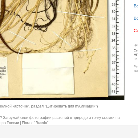
В
В
С
Ци
Се
МГ
06
Ре
ка
олной карточке", раздел "Цитировать для публикации")
? Загружай свои фотографии растений в природе и точку съемки на
ра России | Flora of Russia".