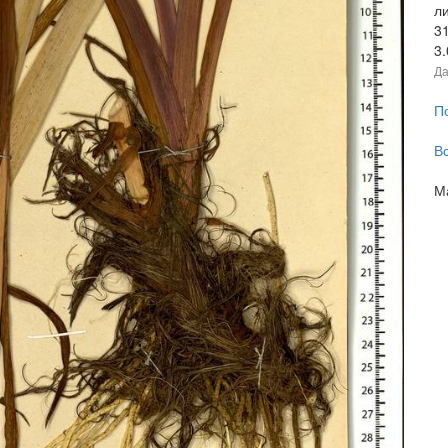
л
3
3
Да
П
В
М