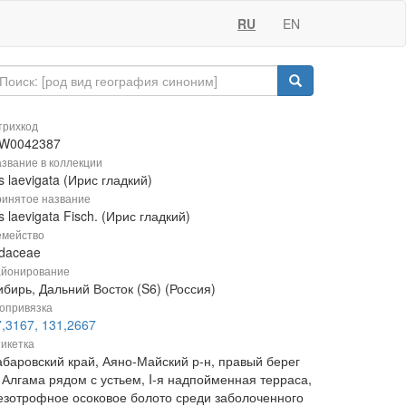
RU
EN
рихкод
W0042387
звание в коллекции
is laevigata (Ирис гладкий)
инятое название
is laevigata Fisch. (Ирис гладкий)
мейство
idaceae
йонирование
бирь, Дальний Восток (S6) (Россия)
опривязка
7,3167, 131,2667
икетка
абаровский край, Аяно-Майский р-н, правый берег
. Алгама рядом с устьем, I-я надпойменная терраса,
езотрофное осоковое болото среди заболоченного