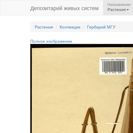
Направление
Депозитарий живых систем
Растения
Растения
Коллекции
Гербарий МГУ
Полное изображение