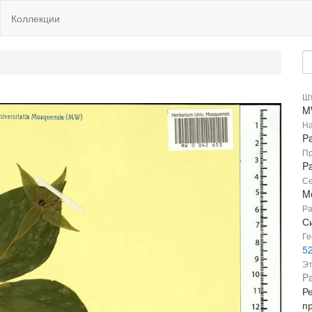
Коллекции
Шт
M
На
Pa
Пр
Pa
Се
M
Ра
С
Ге
5
Эт
Pa
Р
п