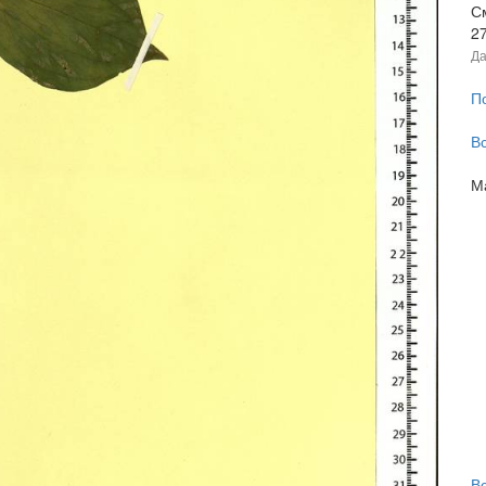
С
2
Да
П
В
М
В