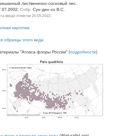
мешанный лиственично-сосновый лес.
7.07.2002.
Собр.
Сун-ден-хо В.С.
та ввода этикетки
20.05.2022
олная карточка
се образцы этого вида
атериалы "Атласа флоры России" (
подробности
)
се фото в природе этого вида
(iNaturalist.org)