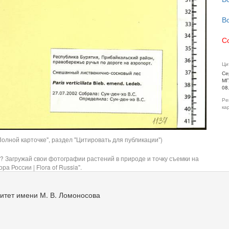
В
С
Ци
Се
МГ
08
Ре
ка
олной карточке", раздел "Цитировать для публикации")
? Загружай свои фотографии растений в природе и точку съемки на
ра России | Flora of Russia".
итет имени М. В. Ломоносова