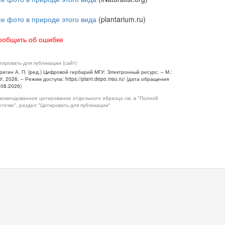
се фото в природе этого вида
(plantarium.ru)
ообщить об ошибке
тировать для публикации (сайт)
регин А. П. (ред.) Цифровой гербарий МГУ: Электронный ресурс. – М.:
У, 2026. – Режим доступа: https://plant.depo.msu.ru/ (дата обращения
.08.2026)
комендованное цитирование отдельного образца см. в "Полной
рточке", раздел "Цитировать для публикации"