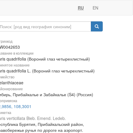
RU
EN
рихкод
W0042653
звание в коллекции
ris quadrifolia (Вороний глаз четырехлистный)
инятое название
ris quadrifolia L. (Вороний глаз четырехлистный)
мейство
elanthiaceae
йонирование
ибирь, Прибайкалье и Забайкалье (S4) (Россия)
опривязка
2,9856, 108,3001
икетка
ris verticillata Bieb. Emend. Ledeb.
еспублика Бурятия, Прибайкальский район,
равобережье ручья по дороге на аэропорт.