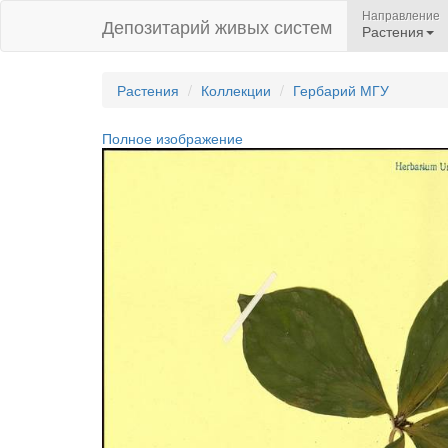
Направление
Депозитарий живых систем
Растения
Растения
Коллекции
Гербарий МГУ
Полное изображение