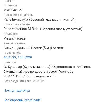
Russia".
Штрихкод
MW0042727
Название в коллекции
Paris hexaphylla (Вороний глаз шестилистный)
Принятое название
Paris verticillata M.Bieb. (Вороний глаз мутовчатый)
Семейство
Melanthiaceae
Районирование
Сибирь, Дальний Восток (S6) (Россия)
Геопривязка
43,9196, 145,5336
Этикетка
О. Кунашир (Курильские о-ва). Окрестности п. Алёхино.
Смешанный лес по дороге к озеру Горячему
20.07.1985.
Собр.
Шведчикова Н.
Дата ввода этикетки
28.03.2019
Полная карточка
Все образцы этого вида