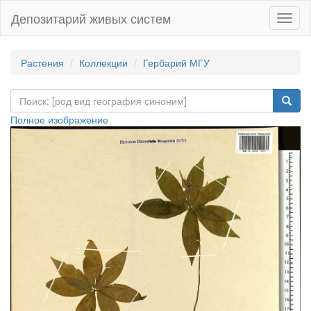
Депозитарий живых систем
Навиг
Растения
Коллекции
Гербарий МГУ
Полное изображение