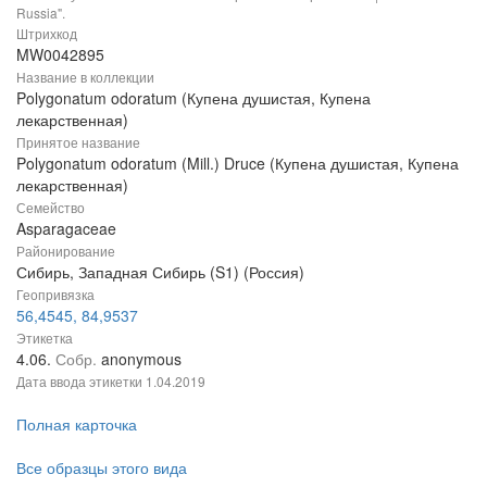
Russia".
Штрихкод
MW0042895
Название в коллекции
Polygonatum odoratum (Купена душистая, Купена
лекарственная)
Принятое название
Polygonatum odoratum (Mill.) Druce (Купена душистая, Купена
лекарственная)
Семейство
Asparagaceae
Районирование
Сибирь, Западная Сибирь (S1) (Россия)
Геопривязка
56,4545, 84,9537
Этикетка
4.06.
Собр.
anonymous
Дата ввода этикетки
1.04.2019
Полная карточка
Все образцы этого вида