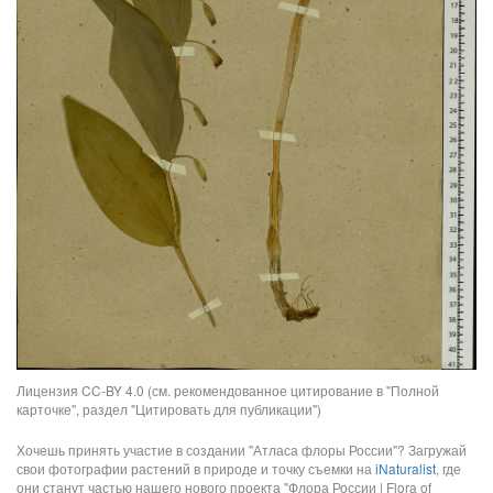
Лицензия CC-BY 4.0 (см. рекомендованное цитирование в "Полной
карточке", раздел "Цитировать для публикации")
Хочешь принять участие в создании "Атласа флоры России"? Загружай
свои фотографии растений в природе и точку съемки на
iNaturalist
, где
они станут частью нашего нового проекта "Флора России | Flora of