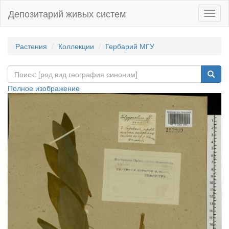
Депозитарий живых систем
Навиг
Растения
Коллекции
Гербарий МГУ
Полное изображение