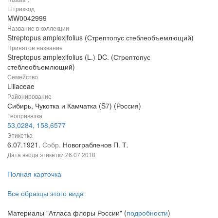
Штрихкод
MW0042999
Название в коллекции
Streptopus amplexifolius (Стрептопус стеблеобъемлющий)
Принятое название
Streptopus amplexifolius (L.) DC. (Стрептопус
стеблеобъемлющий)
Семейство
Liliaceae
Районирование
Сибирь, Чукотка и Камчатка (S7) (Россия)
Геопривязка
53,0284, 158,6577
Этикетка
6.07.1921.
Собр.
Новограбленов П. Т.
Дата ввода этикетки
26.07.2018
Полная карточка
Все образцы этого вида
Материалы "Атласа флоры России" (
подробности
)