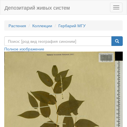
Депозитарий живых систем
Навиг
Растения
Коллекции
Гербарий МГУ
Полное изображение