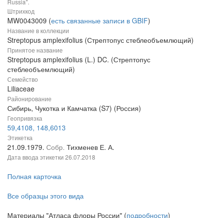
Russia".
Штрихкод
MW0043009 (
есть связанные записи в GBIF
)
Название в коллекции
Streptopus amplexifolius (Стрептопус стеблеобъемлющий)
Принятое название
Streptopus amplexifolius (L.) DC. (Стрептопус
стеблеобъемлющий)
Семейство
Liliaceae
Районирование
Сибирь, Чукотка и Камчатка (S7) (Россия)
Геопривязка
59,4108, 148,6013
Этикетка
21.09.1979.
Собр.
Тихменев Е. А.
Дата ввода этикетки
26.07.2018
Полная карточка
Все образцы этого вида
Материалы "Атласа флоры России" (
подробности
)