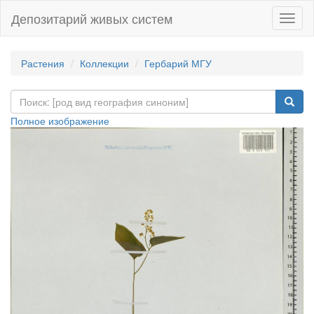
Депозитарий живых систем
Навиг
Растения
Коллекции
Гербарий МГУ
Полное изображение