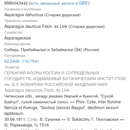
MW0043442 (
есть связанные записи в GBIF
)
Название в коллекции
Asparagus dahuricus (Спаржа даурская)
Принятое название
Asparagus dauricus Fisch. ex Link (Спаржа даурская)
Семейство
Asparagaceae
Районирование
Сибирь, Прибайкалье и Забайкалье (S4) (Россия)
Геопривязка
52,2446, 116,7541
Этикетка
ГЕРБАРИЙ ФЛОРЫ РОССИИ И СОПРЕДЕЛЬНЫХ
ГОСУДАРСТВ, ИЗДАВАЕМЫЙ БОТАНИЧЕСКИМ ИНСТИТУТОМ
им. В.Л. КОМАРОВА РОССИЙСКОЙ АКАДЕМИИ НАУК
Asparagus davuricus Fisch. ex Link
Читинская обл., между реками Нерчей и Куенгой, "Сухой
Байгул", сухой каменистый склон. == Prov. Czita, inter flumina
Nercza et Kuenga, "Suchoy (siccus) Baygul", declivium siccum
lapidosum.
30.06.1911.
Собр.
В. Сукачев == V. Sukaczev, Г. Поплавская ==
G. Poplavskaja,
№
7518