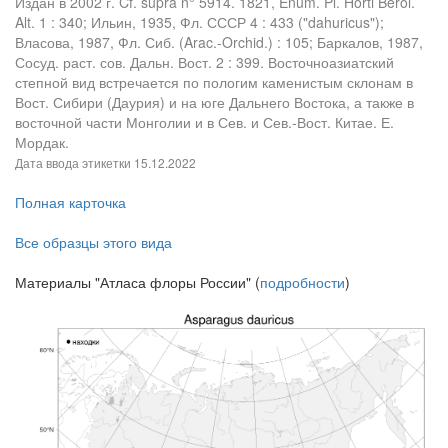
Издан в 2002 г. Cf. supra n° 5914. 1821, Enum. Pl. Horti Berol.
Alt. 1 : 340; Ильин, 1935, Фл. СССР 4 : 433 ("dahuricus");
Власова, 1987, Фл. Сиб. (Arac.-Orchid.) : 105; Баркалов, 1987,
Сосуд. раст. сов. Дальн. Вост. 2 : 399. Восточноазиатский
степной вид встречается по пологим каменистым склонам в
Вост. Сибири (Даурия) и на юге Дальнего Востока, а также в
восточной части Монголии и в Сев. и Сев.-Вост. Китае. Е.
Мордак.
Дата ввода этикетки
15.12.2022
Полная карточка
Все образцы этого вида
Материалы "Атласа флоры России" (
подробности
)