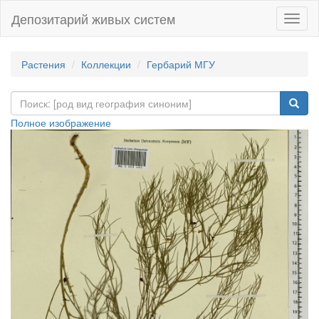
Депозитарий живых систем
Навиг
Растения
Коллекции
Гербарий МГУ
Полное изображение