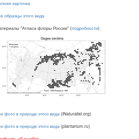
олная карточка
се образцы этого вида
атериалы "Атласа флоры России" (
подробности
)
се фото в природе этого вида
(iNaturalist.org)
се фото в природе этого вида
(plantarium.ru)
ообщить об ошибке