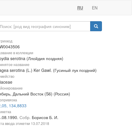
RU
EN
рихкод
W0043506
звание в коллекции
oydia serotina (Ллойдия поздняя)
инятое название
gea serotina (L.) Ker Gawl. (Гусиный лук поздний)
мейство
liaceae
йонирование
бирь, Дальний Восток (S6) (Россия)
опривязка
,05, 134,8833
икетка
4.08.1990.
Собр.
Борисов Б. И.
та ввода этикетки
13.07.2018