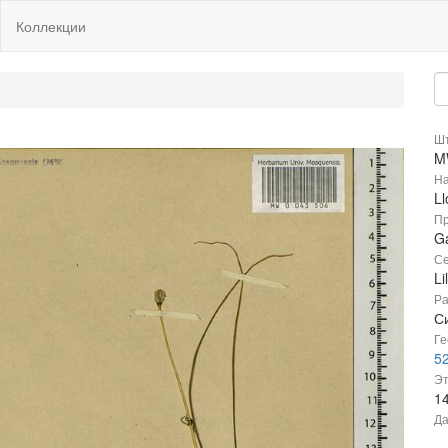
Коллекции
Шт
M
На
Ll
Пр
Ga
Се
Li
Ра
Си
Ге
52
Эт
1
Да