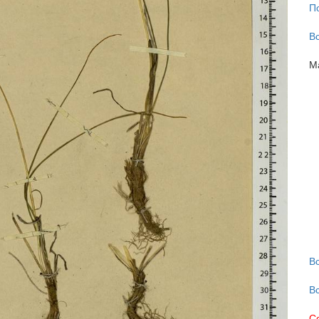
П
В
М
В
В
С