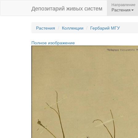
Направление
Депозитарий живых систем
Растения
Растения
Коллекции
Гербарий МГУ
Полное изображение