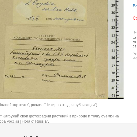
В
С
Ци
Се
МГ
08
Ре
ка
олной карточке", раздел "Цитировать для публикации")
? Загружай свои фотографии растений в природе и точку съемки на
ра России | Flora of Russia".