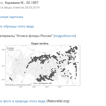
пр.
Караваев М., 02.1957
та ввода этикетки
28.03.2019
олная карточка
се образцы этого вида
атериалы "Атласа флоры России" (
подробности
)
се фото в природе этого вида
(iNaturalist.org)