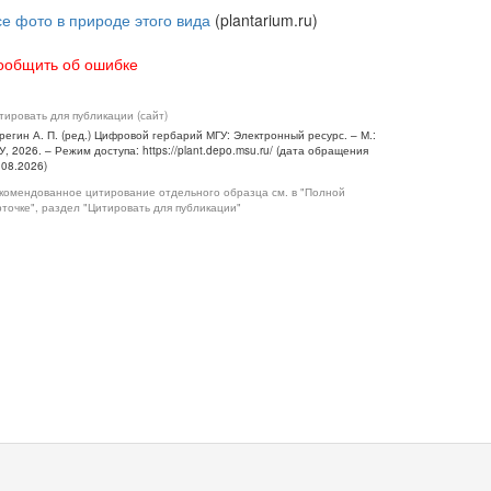
се фото в природе этого вида
(plantarium.ru)
ообщить об ошибке
тировать для публикации (сайт)
регин А. П. (ред.) Цифровой гербарий МГУ: Электронный ресурс. – М.:
У, 2026. – Режим доступа: https://plant.depo.msu.ru/ (дата обращения
.08.2026)
комендованное цитирование отдельного образца см. в "Полной
рточке", раздел "Цитировать для публикации"