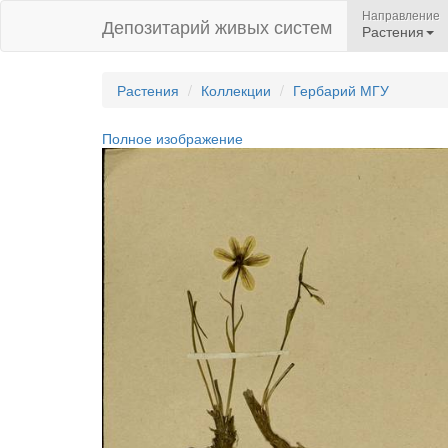
Направление
Депозитарий живых систем
Растения
Растения
Коллекции
Гербарий МГУ
Полное изображение