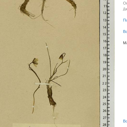
О
Да
П
В
М
В