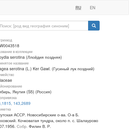
RU
EN
рихкод
W0043518
звание в коллекции
oydia serotina (Ллойдия поздняя)
инятое название
gea serotina (L.) Ker Gawl. (Гусиный лук поздний)
мейство
liaceae
йонирование
бирь, Якутия (S5) (Россия)
опривязка
3,1815, 143,2689
икетка
кутская АССР. Новосибирские о-ва. О-в Б.
ховский. Кочковатая тундра, около п. с. Шалаурово
.07.1956.
Собр.
Филин В. Р.