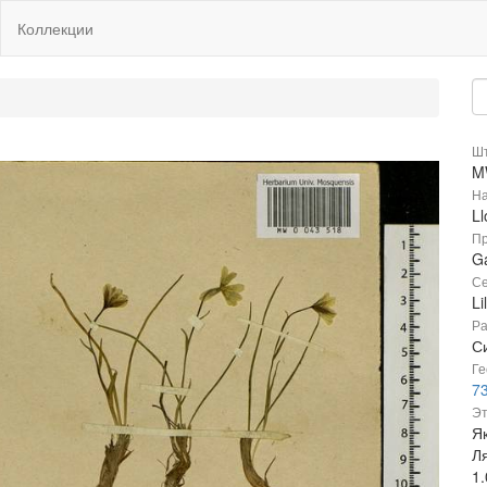
Коллекции
Шт
M
На
Ll
Пр
Ga
Се
Li
Ра
Си
Ге
7
Эт
Я
Ля
1