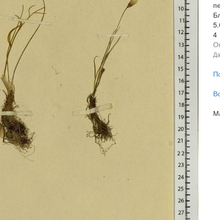
пе
Б
5
4
О
Да
П
В
М