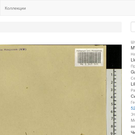
Коллекции
Шт
M
На
Ll
Пр
Ga
Се
Li
Ра
С
Ге
5
Эт
М
в
Ч