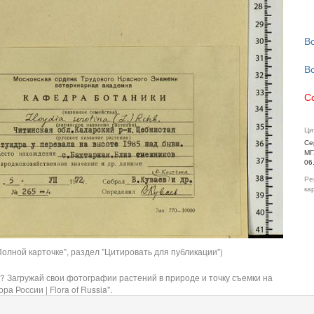
В
В
С
Ци
Се
МГ
06
Ре
ка
олной карточке", раздел "Цитировать для публикации")
? Загружай свои фотографии растений в природе и точку съемки на
ра России | Flora of Russia".