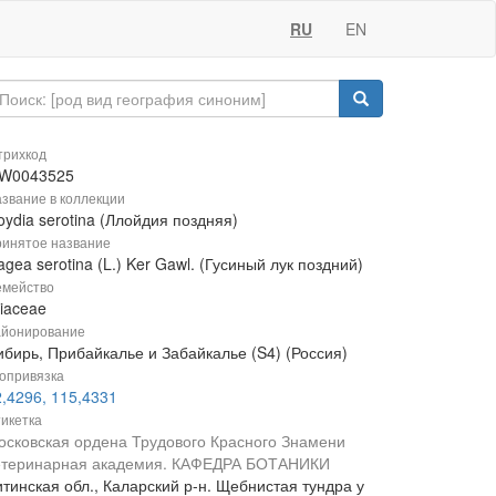
RU
EN
рихкод
W0043525
звание в коллекции
oydia serotina (Ллойдия поздняя)
инятое название
gea serotina (L.) Ker Gawl. (Гусиный лук поздний)
мейство
liaceae
йонирование
ибирь, Прибайкалье и Забайкалье (S4) (Россия)
опривязка
2,4296, 115,4331
икетка
осковская ордена Трудового Красного Знамени
етеринарная академия. КАФЕДРА БОТАНИКИ
итинская обл., Каларский р-н. Щебнистая тундра у