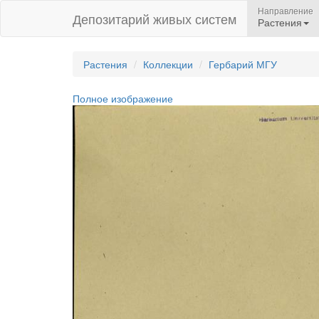
Направление
Депозитарий живых систем
Растения
Растения
Коллекции
Гербарий МГУ
Полное изображение