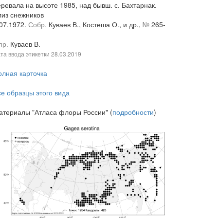
ревала на высоте 1985, над бывш. с. Бахтарнак.
лиз снежников
.07.1972.
Собр.
Куваев В., Костеша О., и др.,
№
265-
пр.
Куваев В.
та ввода этикетки
28.03.2019
олная карточка
се образцы этого вида
атериалы "Атласа флоры России" (
подробности
)