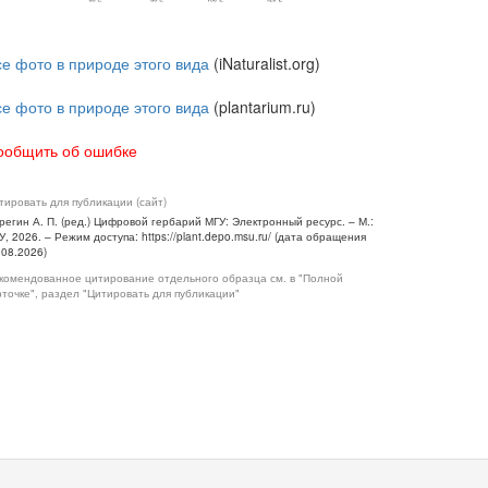
се фото в природе этого вида
(iNaturalist.org)
се фото в природе этого вида
(plantarium.ru)
ообщить об ошибке
тировать для публикации (сайт)
регин А. П. (ред.) Цифровой гербарий МГУ: Электронный ресурс. – М.:
У, 2026. – Режим доступа: https://plant.depo.msu.ru/ (дата обращения
.08.2026)
комендованное цитирование отдельного образца см. в "Полной
рточке", раздел "Цитировать для публикации"